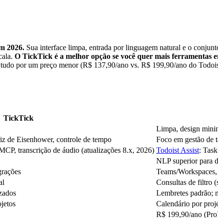
em 2026.
Sua interface limpa, entrada por linguagem natural e o conjun
cala.
O TickTick é a melhor opção se você quer mais ferramentas 
o, tudo por um preço menor (R$ 137,90/ano vs. R$ 199,90/ano do Todoi
TickTick
Limpa, design minim
riz de Eisenhower, controle de tempo
Foco em gestão de t
MCP, transcrição de áudio (atualizações 8.x, 2026)
Todoist Assist
: Task
NLP superior para da
grações
Teams/Workspaces
al
Consultas de filtro (
izados
Lembretes padrão; m
jetos
Calendário por proj
R$ 199,90/ano (Pro