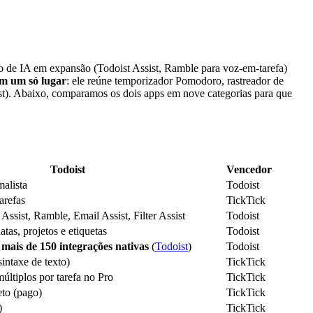
to de IA em expansão (Todoist Assist, Ramble para voz-em-tarefa)
em um só lugar
: ele reúne temporizador Pomodoro, rastreador de
st). Abaixo, comparamos os dois apps em nove categorias para que
Todoist
Vencedor
alista
Todoist
arefas
TickTick
 Assist, Ramble, Email Assist, Filter Assist
Todoist
tas, projetos e etiquetas
Todoist
,
mais de 150 integrações nativas
(
Todoist
)
Todoist
sintaxe de texto)
TickTick
últiplos por tarefa no Pro
TickTick
eto (pago)
TickTick
)
TickTick