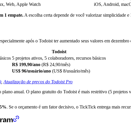
ux, Web, Apple Watch
iOS, Android, mac
om 1 empate.
A escolha certa depende de você valorizar simplicidade e 
 especialmente após o Todoist ter aumentado seus valores em dezembro
Todoist
básicos
5 projetos ativos, 5 colaboradores, recursos básicos
R$ 199,90/ano
(R$ 24,90/mês)
US$ 96/usuário/ano
(US$ 8/usuário/mês)
)
,
Atualização de preços do Todoist Pro
plano anual. O plano gratuito do Todoist é mais restritivo (5 projetos v
25%
. Se o orçamento é um fator decisivo, o TickTick entrega mais recurs
aram