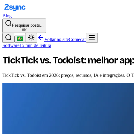
Blog
Pesquisar posts...
⌘K
Voltar ao site
Começar
Software
15 min de leitura
TickTick vs. Todoist: melhor ap
TickTick vs. Todoist em 2026: preços, recursos, IA e integrações. O 