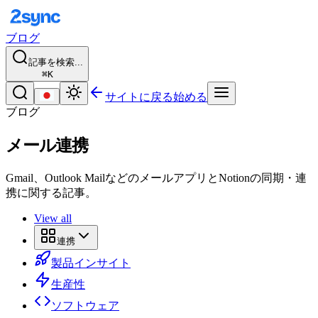
ブログ
記事を検索...
⌘K
サイトに戻る
始める
ブログ
メール連携
Gmail、Outlook MailなどのメールアプリとNotionの同期・連
携に関する記事。
View all
連携
製品インサイト
生産性
ソフトウェア