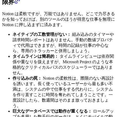
限界
Notion は柔軟ですが、万能ではありません。どこで力尽きる
かを知っておけば、別のツールのほうが得意な仕事を無理に
Notion に押し込まずに済みます。
ネイティブの工数管理がない：
組み込みのタイマーや
請求時間レポートはありません。手動の数値プロパテ
ィで代用はできますが、時間の記録が仕事の中心な
ら、専用のトラッカーと併用しましょう。
タイムラインは簡易的：
タイムラインビューは依存関
係や重なりを扱えますが、Microsoft Project のような本
格的なクリティカルパスのスケジューラーではありま
せん。
作り込みの罠：
Notion の柔軟性は、際限のない再設計
を誘います。長く使っているユーザーから最も多い不
満は、システムの中で仕事をする代わりに、システム
を作り直すことに時間を奪われてしまうことです。一
度設計したら、数週間はそのまま放っておきましょ
う。
巨大なデータベースでは動作が重くなる：
ロールアッ
プを多用した数千行のデータは、とくにモバイルで動