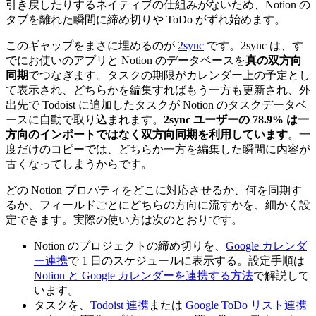
引き戻したりするネイティブの仕組みがないため、Notion の
タブを離れた瞬間に締め切りや ToDo がずれ始めます。
このギャップをまさに埋めるのが
2sync
です。2sync は、す
でにお使いのアプリと Notion のデータベースを
真の双方向
同期
でつなぎます。タスクの期限がカレンダー上の予定とし
て表示され、どちらかを編集すればもう一方も更新され、外
出先で Todoist に追加したタスクが Notion のタスクデータベ
ースに自動で取り込まれます。
2sync ユーザーの 78.9% は一
方向のインポートではなく双方向同期を利用しています
。一
度だけのコピーでは、どちらか一方を編集した瞬間に内容が
古くなってしまうからです。
どの Notion プロパティをどこに対応させるか、何を同期す
るか、フィールドごとにどちらの方向に流すかを、細かく設
定できます。実際の使い方は次のとおりです。
Notion のプロジェクトの締め切りを、
Google カレンダ
ー連携
で 1 日のスケジュールに表示する。設定手順は
Notion と Google カレンダーを連携する方法
で解説して
います。
タスクを、
Todoist 連携
または
Google ToDo リスト連携