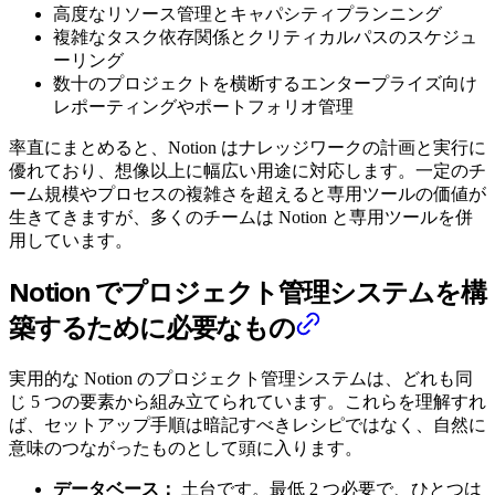
高度なリソース管理とキャパシティプランニング
複雑なタスク依存関係とクリティカルパスのスケジュ
ーリング
数十のプロジェクトを横断するエンタープライズ向け
レポーティングやポートフォリオ管理
率直にまとめると、Notion はナレッジワークの計画と実行に
優れており、想像以上に幅広い用途に対応します。一定のチ
ーム規模やプロセスの複雑さを超えると専用ツールの価値が
生きてきますが、多くのチームは Notion と専用ツールを併
用しています。
Notion でプロジェクト管理システムを構
築するために必要なもの
実用的な Notion のプロジェクト管理システムは、どれも同
じ 5 つの要素から組み立てられています。これらを理解すれ
ば、セットアップ手順は暗記すべきレシピではなく、自然に
意味のつながったものとして頭に入ります。
データベース：
土台です。最低 2 つ必要で、ひとつは