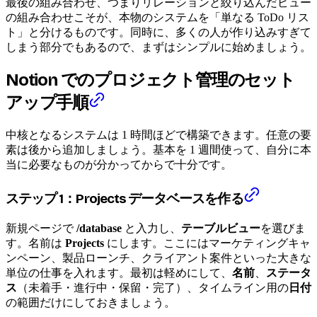
最後の組み合わせ、つまりリレーションと絞り込んだビュー
の組み合わせこそが、本物のシステムを「単なる ToDo リス
ト」と分けるものです。同時に、多くの人が作り込みすぎて
しまう部分でもあるので、まずはシンプルに始めましょう。
Notion でのプロジェクト管理のセット
アップ手順
中核となるシステムは 1 時間ほどで構築できます。任意の要
素は後から追加しましょう。基本を 1 週間使って、自分に本
当に必要なものが分かってからで十分です。
ステップ 1：Projects データベースを作る
新規ページで
/database
と入力し、
テーブルビュー
を選びま
す。名前は
Projects
にします。ここにはマーケティングキャ
ンペーン、製品ローンチ、クライアント案件といった大きな
単位の仕事を入れます。最初は軽めにして、
名前
、
ステータ
ス
（未着手・進行中・保留・完了）、タイムライン用の
日付
の範囲だけにしておきましょう。