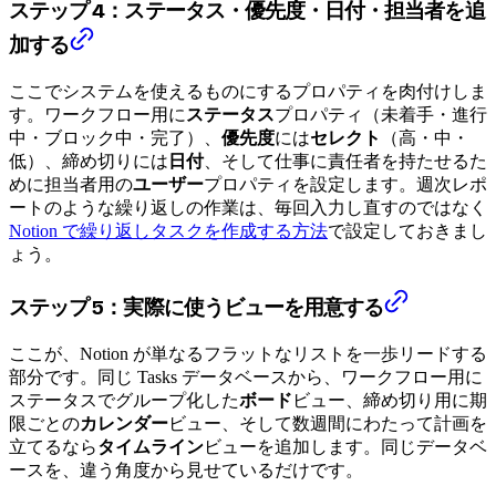
ステップ 4：ステータス・優先度・日付・担当者を追
加する
ここでシステムを使えるものにするプロパティを肉付けしま
す。ワークフロー用に
ステータス
プロパティ（未着手・進行
中・ブロック中・完了）、
優先度
には
セレクト
（高・中・
低）、締め切りには
日付
、そして仕事に責任者を持たせるた
めに担当者用の
ユーザー
プロパティを設定します。週次レポ
ートのような繰り返しの作業は、毎回入力し直すのではなく
Notion で繰り返しタスクを作成する方法
で設定しておきまし
ょう。
ステップ 5：実際に使うビューを用意する
ここが、Notion が単なるフラットなリストを一歩リードする
部分です。同じ Tasks データベースから、ワークフロー用に
ステータスでグループ化した
ボード
ビュー、締め切り用に期
限ごとの
カレンダー
ビュー、そして数週間にわたって計画を
立てるなら
タイムライン
ビューを追加します。同じデータベ
ースを、違う角度から見せているだけです。