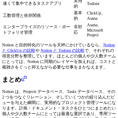
実用
速くて集中できるタスクアプリ
Todoist
的
基本
ClickUp、
工数管理と依存関係
的
Asana
Asana、
エンタープライズのリソース・ポー
非対
Microsoft
トフォリオ管理
応
Project
Notion と目的特化のツールを天秤にかけているなら、
Notion
と ClickUp の比較
や
Notion と Todoist の比較
で、それぞれの
得意分野を整理しています。ほとんどの個人や少人数チーム
にとっては、Notion に同期のレイヤーを加えれば、コストと
複雑さをぐっと抑えながら必要な仕事をまかなえます。
まとめ
Notion は、Projects データベース、Tasks データベース、その
2 つをつなぐリレーション、そしていくつかの絞り込んだビ
ューを与えた瞬間に、実用的なプロジェクト管理ツールにな
ります。計画・ドキュメント・タスクをひとつにまとめたい
個人や少人数チームにとっては最適な選択であり、専用ツー