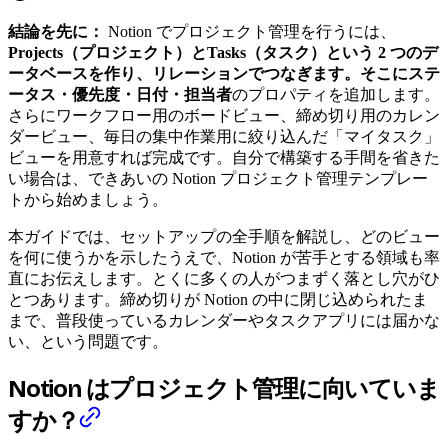
結論を先に：
Notion でプロジェクト管理を行うには、
Projects（プロジェクト）
と
Tasks（タスク）
という 2 つのデ
ータベースを作り、
リレーション
でつなぎます。そこに
ステ
ータス・優先度・日付・担当者
のプロパティを追加します。
さらにワークフロー用のボードビュー、締め切り用のカレン
ダービュー、毎日の集中作業用に絞り込んだ「マイタスク」
ビューを用意すれば完成です。自分で構築する手間を省きた
い場合は、できあいの Notion プロジェクト管理テンプレー
トから始めましょう。
本ガイドでは、セットアップの全手順を解説し、どのビュー
を何に使うかを示したうえで、Notion が苦手とする領域も率
直にお伝えします。とくに多くの人がつまずく落とし穴がひ
とつあります。締め切りが Notion の中に閉じ込められたま
まで、普段使っているカレンダーやタスクアプリには届かな
い、という問題です。
Notion はプロジェクト管理に向いていま
すか？