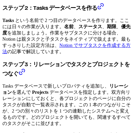
ステップ 2：Tasks データベースを作る
Tasks
という名前で 2 つ目のデータベースを作ります。ここ
には日々の作業が入ります。
名前
、
ステータス
、
期限
、
優先
度
を追加しましょう。作業をサブタスクに分ける場合、
Notion は親タスクと子タスクをネイティブで扱えます。最も
すっきりした設定方法は、
Notion でサブタスクを作成する方
法
の記事で解説しています。
ステップ 3：リレーションでタスクとプロジェクトを
つなぐ
Tasks データベースで新しいプロパティを追加し、
リレーシ
ョン
を選んで
Projects
データベースを指定します。双方向リ
レーションにしておくと、各プロジェクトのページに自分の
タスクが自動で一覧表示されます。この 1 本のつながりこそ
が、2 つの別々のリストを 1 つの連動したシステムへと変え
るものです。どのプロジェクトを開いても、関連するすべて
のタスクがそこに並びます。