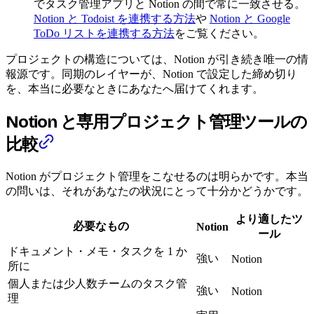
でタスク管理アプリと Notion の間で常に一致させる。
Notion と Todoist を連携する方法
や
Notion と Google
ToDo リストを連携する方法
をご覧ください。
プロジェクトの構造については、Notion が引き続き唯一の情
報源です。同期のレイヤーが、Notion で設定した締め切り
を、本当に必要なときにあなたへ届けてくれます。
Notion と専用プロジェクト管理ツールの
比較
Notion がプロジェクト管理をこなせるのは明らかです。本当
の問いは、それがあなたの状況にとって十分かどうかです。
より適したツ
必要なもの
Notion
ール
ドキュメント・メモ・タスクを 1 か
強い
Notion
所に
個人または少人数チームのタスク管
強い
Notion
理