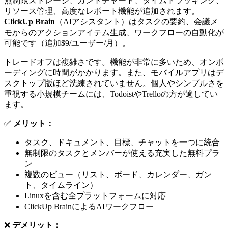
無制限ストレージ、ガントチャート、タイムトラッキング、
リソース管理、高度なレポート機能が追加されます。
ClickUp Brain
（AIアシスタント）はタスクの要約、会議メ
モからのアクションアイテム生成、ワークフローの自動化が
可能です（追加$9/ユーザー/月）。
トレードオフは複雑さです。機能が非常に多いため、オンボ
ーディングに時間がかかります。また、モバイルアプリはデ
スクトップ版ほど洗練されていません。個人やシンプルさを
重視する小規模チームには、TodoistやTrelloの方が適してい
ます。
✅
メリット：
タスク、ドキュメント、目標、チャットを一つに統合
無制限のタスクとメンバーが使える充実した無料プラ
ン
複数のビュー（リスト、ボード、カレンダー、ガン
ト、タイムライン）
Linuxを含む全プラットフォームに対応
ClickUp BrainによるAIワークフロー
❌
デメリット：