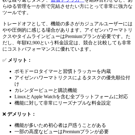
らゆる管理を一か所で完結させたい方にとって非常に強力な
ツールです。
トレードオフとして、機能の多さがカジュアルユーザーには
やや圧倒的に感じる場合があります。アイゼンハワーマトリ
クスやタイムラインビューはPremiumプランが必要です。た
だし、年額¥2,900という料金設定は、競合と比較しても非常
にコストパフォーマンスに優れています。
✅
メリット：
ポモドーロタイマーと習慣トラッカーを内蔵
アイゼンハワーマトリクスによるタスクの優先順位付
け
カレンダービューと購読機能
LinuxとApple Watchを含む全プラットフォームに対応
機能に対して非常にリーズナブルな料金設定
❌
デメリット：
機能が多いため初心者は戸惑うことがある
一部の高度なビューはPremiumプランが必要