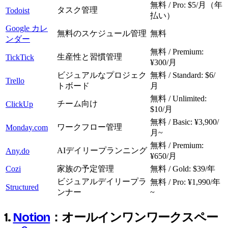
無料 / Pro: $5/月（年
タスク管理
Todoist
払い）
Google カレ
無料のスケジュール管理
無料
ンダー
無料 / Premium:
生産性と習慣管理
TickTick
¥300/月
ビジュアルなプロジェク
無料 / Standard: $6/
Trello
トボード
月
無料 / Unlimited:
チーム向け
ClickUp
$10/月
無料 / Basic: ¥3,900/
ワークフロー管理
Monday.com
月~
無料 / Premium:
AIデイリープランニング
Any.do
¥650/月
Cozi
家族の予定管理
無料 / Gold: $39/年
ビジュアルデイリープラ
無料 / Pro: ¥1,990/年
Structured
ンナー
~
1.
Notion
：オールインワンワークスペー