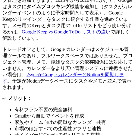
ク管理を追加できます。2025年から2026年にかけて、Google
はタスクに
タイムブロッキング
機能を追加し（タスクがカレ
ンダーイベントのように予定時間として表示）、Google
Keepのリマインダーをタスクに統合する作業を進めていま
す。メモ用のKeepとタスク用のToDo リストをどう使い分け
るかは、
Google Keep vs Google ToDo リストの違い
で詳しく
解説しています。
トレードオフとして、Google カレンダーはスケジュール管
理ツールであり、フルワークスペースではありません。プロ
ジェクト管理、メモ、複雑なタスクの依存関係には対応して
いません。カレンダーをより広い管理システムに連携させた
い場合は、
2syncがGoogle カレンダーとNotionを同期しま
す
。予定がNotionデータベースにタスクやメモと並んで表示
されます。
✅
メリット：
有料プラン不要の完全無料
Gmailから自動でイベントを作成
家族やチーム向けの簡単なカレンダー共有
市場のほぼすべての生産性アプリと連携
サイドバーにGoogle ToDo リストを搭載