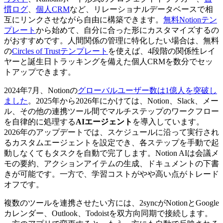
慣ログ
、
個人CRM
など、リレーショナルデータベースで相
互にリンクさせながら自由に構築できます。
無料Notionテン
プレート
から始めて、自分に合った形にカスタマイズするの
がおすすめです。人間関係の管理に特化したい場合は、無料
の
Circles of Trustテンプレート
を使えば、4段階の関係性レイ
ヤーと誕生日トラッキングを備えた個人CRMを数分でセッ
トアップできます。
2024年7月、Notionの
グローバルユーザー数は1億人を突破し
ました
。2025年から2026年にかけては、Notion、Slack、メー
ル、その他の連携ツール間でマルチステップのワークフロー
を自律的に処理する
AIエージェント
を導入しています。
2026年のアップデートでは、スケジュールに沿って実行され
るカスタムエージェントを設定でき、各ステップを手動で起
動しなくてもタスクを自動で完了します。Notion AIは会議メ
モの要約、アクションアイテムの生成、ドキュメントの下書
きが可能です。一方で、学習コストがやや高い点がトレード
オフです。
複数のツールを連携させたい方には、2syncがNotionとGoogle
カレンダー、Outlook、Todoistを双方向同期で接続します。