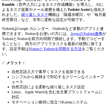
Ramble
（音声入力によるタスク作成機能）を導入し、AIに
よるタスク提案やメール連携を備えた
Todoist Assist
も強化さ
れました。
繰り返しタスク
機能は「隔週水曜日」や「毎月最
終営業日」など、非常に柔軟な設定が可能です。
TodoistはGoogle カレンダー、Outlookなど多数のアプリと連
携できます。Notionをお使いの方には、
2syncのTodoist連携
が
TodoistとNotionを双方向同期で接続します。手動でコピーす
ることなく、両方のアプリでタスクを最新の状態に保てま
す。設定手順は
NotionとTodoistを同期する方法
をご覧くださ
い。
✅
メリット：
自然言語入力で素早くタスクを追加できる
シンプルから複雑まで対応するクリーンなインターフ
ェース
自然言語による柔軟な繰り返しタスク設定
Linux、Apple Watchを含む全主要プラットフォームに
対応
モチベーション維持に役立つKarmaシステム