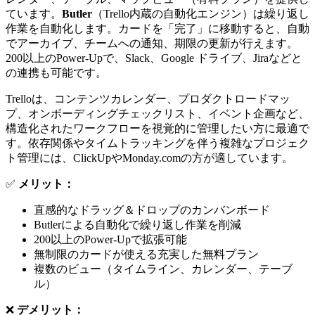
ています。
Butler
（Trello内蔵の自動化エンジン）は繰り返し
作業を自動化します。カードを「完了」に移動すると、自動
でアーカイブ、チームへの通知、期限の更新が行えます。
200以上のPower-Upで、Slack、Google ドライブ、Jiraなどと
の連携も可能です。
Trelloは、コンテンツカレンダー、プロダクトロードマッ
プ、オンボーディングチェックリスト、イベント企画など、
構造化されたワークフローを視覚的に管理したい方に最適で
す。依存関係やタイムトラッキングを伴う複雑なプロジェク
ト管理には、ClickUpやMonday.comの方が適しています。
✅
メリット：
直感的なドラッグ＆ドロップのカンバンボード
Butlerによる自動化で繰り返し作業を削減
200以上のPower-Upで拡張可能
無制限のカードが使える充実した無料プラン
複数のビュー（タイムライン、カレンダー、テーブ
ル）
❌
デメリット：