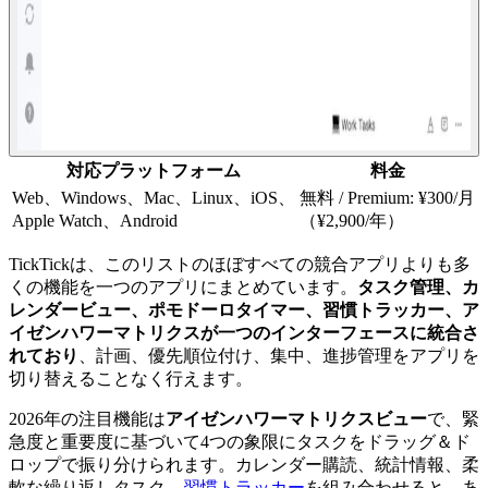
対応プラットフォーム
料金
Web、Windows、Mac、Linux、iOS、
無料 / Premium: ¥300/月
Apple Watch、Android
（¥2,900/年）
TickTickは、このリストのほぼすべての競合アプリよりも多
くの機能を一つのアプリにまとめています。
タスク管理、カ
レンダービュー、ポモドーロタイマー、習慣トラッカー、ア
イゼンハワーマトリクスが一つのインターフェースに統合さ
れており
、計画、優先順位付け、集中、進捗管理をアプリを
切り替えることなく行えます。
2026年の注目機能は
アイゼンハワーマトリクスビュー
で、緊
急度と重要度に基づいて4つの象限にタスクをドラッグ＆ド
ロップで振り分けられます。カレンダー購読、統計情報、柔
軟な繰り返しタスク、
習慣トラッカー
を組み合わせると、あ