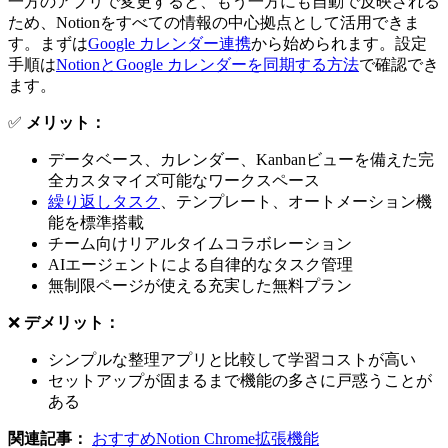
一方のアプリで変更すると、もう一方にも自動で反映される
ため、Notionをすべての情報の中心拠点として活用できま
す。まずは
Google カレンダー連携
から始められます。設定
手順は
NotionとGoogle カレンダーを同期する方法
で確認でき
ます。
✅
メリット：
データベース、カレンダー、Kanbanビューを備えた完
全カスタマイズ可能なワークスペース
繰り返しタスク
、テンプレート、オートメーション機
能を標準搭載
チーム向けリアルタイムコラボレーション
AIエージェントによる自律的なタスク管理
無制限ページが使える充実した無料プラン
❌
デメリット：
シンプルな整理アプリと比較して学習コストが高い
セットアップが固まるまで機能の多さに戸惑うことが
ある
関連記事：
おすすめNotion Chrome拡張機能