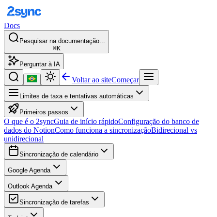
Docs
Pesquisar na documentação...
⌘K
Perguntar à IA
Voltar ao site
Começar
Limites de taxa e tentativas automáticas
Primeiros passos
O que é o 2sync
Guia de início rápido
Configuração do banco de
dados do Notion
Como funciona a sincronização
Bidirecional vs
unidirecional
Sincronização de calendário
Google Agenda
Outlook Agenda
Sincronização de tarefas