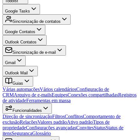
Todoist
Google Tasks
Sincronização de contatos
Google Contatos
Outlook Contatos
Sincronização de e-mail
Gmail
Outlook Mail
Guias
Várias automações
Vários calendários
Configuração de
CRM
Arquivo de e-mails
Equipes
Conexões compartilhadas
Registros
de atividade
Ferramentas em massa
Funcionalidades
Direção de sincronização
Filtros
Conflitos
Comportamento de
exclusão
Relações
Valores padrão
Ativo padrão
Tipos de
propriedade
Configurações avançadas
Convites
Status
Status de
itens
Segurança
Glossário