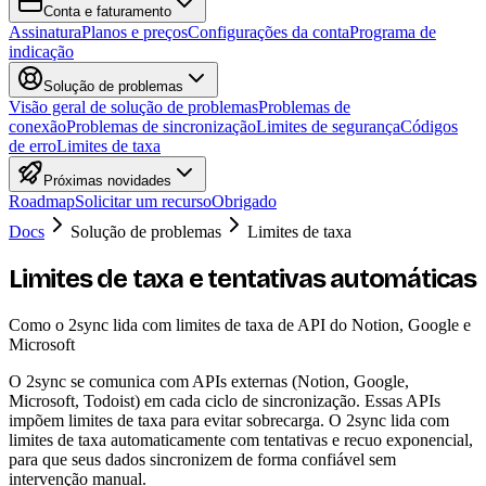
Conta e faturamento
Assinatura
Planos e preços
Configurações da conta
Programa de
indicação
Solução de problemas
Visão geral de solução de problemas
Problemas de
conexão
Problemas de sincronização
Limites de segurança
Códigos
de erro
Limites de taxa
Próximas novidades
Roadmap
Solicitar um recurso
Obrigado
Docs
Solução de problemas
Limites de taxa
Limites de taxa e tentativas automáticas
Como o 2sync lida com limites de taxa de API do Notion, Google e
Microsoft
O 2sync se comunica com APIs externas (Notion, Google,
Microsoft, Todoist) em cada ciclo de sincronização. Essas APIs
impõem limites de taxa para evitar sobrecarga. O 2sync lida com
limites de taxa automaticamente com tentativas e recuo exponencial,
para que seus dados sincronizem de forma confiável sem
intervenção manual.