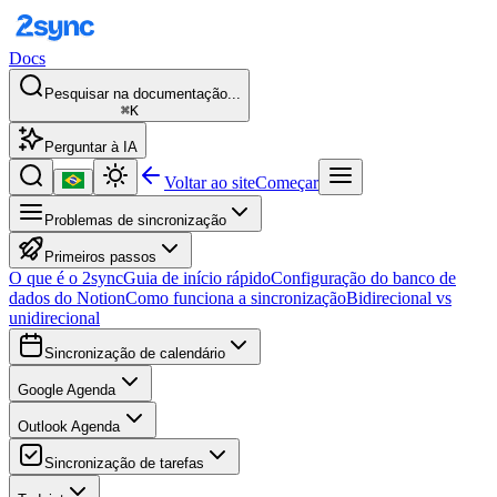
Docs
Pesquisar na documentação...
⌘K
Perguntar à IA
Voltar ao site
Começar
Problemas de sincronização
Primeiros passos
O que é o 2sync
Guia de início rápido
Configuração do banco de
dados do Notion
Como funciona a sincronização
Bidirecional vs
unidirecional
Sincronização de calendário
Google Agenda
Outlook Agenda
Sincronização de tarefas