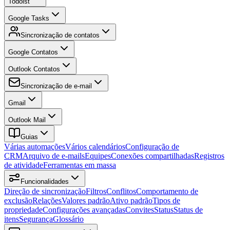
Todoist
Google Tasks
Sincronização de contatos
Google Contatos
Outlook Contatos
Sincronização de e-mail
Gmail
Outlook Mail
Guias
Várias automações
Vários calendários
Configuração de
CRM
Arquivo de e-mails
Equipes
Conexões compartilhadas
Registros
de atividade
Ferramentas em massa
Funcionalidades
Direção de sincronização
Filtros
Conflitos
Comportamento de
exclusão
Relações
Valores padrão
Ativo padrão
Tipos de
propriedade
Configurações avançadas
Convites
Status
Status de
itens
Segurança
Glossário