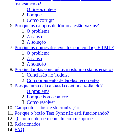
mapeamento?
O que acontece
Por que
Como corrigir
Por que os campos de fórmula estão vazios?
O problema
A causa
A solução
Por que os nomes dos eventos contêm tags HTML?
O problema
A causa
A solução
Por que tarefas concluídas mostram o status errado?
Conclusão no Todoist
Comportamento de tarefas recorrentes
Por que uma data apagada continua voltando?
O problema
Por que isso acontece
Como resolver
Campo de status de sincronização
Por que o botão Test Sync não está funcionando?
Quando entrar em contato com o suporte
Relacionados
FAQ