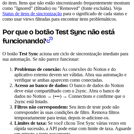
do item. Itens que não estão sincronizando frequentemente mostram
como "Ignored" (filtrado) ou "Removed" (fonte excluída). Veja
Status de itens de sincronização
para o significado de cada status e
como usar views filtradas para encontrar itens problemáticos.
Por que o botão Test Sync não está
funcionando?
O botão
Test Sync
aciona um ciclo de sincronização imediato para
sua automação. Se não parece funcionar:
Problemas de conexão:
As conexões do Notion e do
aplicativo externo devem ser válidas. Abra sua automação e
verifique se ambas aparecem como conectadas.
Acesso ao banco de dados:
O banco de dados do Notion
deve estar compartilhado com o 2sync. Abra o banco de
dados no Notion → (•••) → Connections e confirme que o
2sync está listado.
Filtros não correspondem:
Seu item de teste pode não
corresponder às suas condições de filtro. Remova filtros
temporariamente para testar, depois re-adicione-os.
Limites de taxa:
Se você clicou Test Sync várias vezes em
rápida sucessão, a API pode estar com limite de taxa. Aguarde
um minuto e tente novamente.