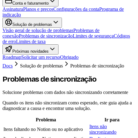
Conta e faturamento
Assinatura
Planos e preços
Configurações da conta
Programa de
indicação
Solução de problemas
Visão geral de solução de problemas
Problemas de
conexão
Problemas de sincronização
Limites de segurança
Códigos
de erro
Limites de taxa
Próximas novidades
Roadmap
Solicitar um recurso
Obrigado
Docs
Solução de problemas
Problemas de sincronização
Problemas de sincronização
Solucione problemas com dados não sincronizando corretamente
Quando os itens não sincronizam como esperado, este guia ajuda a
diagnosticar a causa e encontrar uma solução.
Problema
Ir para
Itens não
Itens faltando no Notion ou no aplicativo
sincronizando