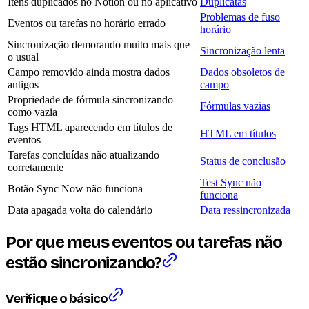
Itens duplicados no Notion ou no aplicativo
Duplicatas
Problemas de fuso
Eventos ou tarefas no horário errado
horário
Sincronização demorando muito mais que
Sincronização lenta
o usual
Campo removido ainda mostra dados
Dados obsoletos de
antigos
campo
Propriedade de fórmula sincronizando
Fórmulas vazias
como vazia
Tags HTML aparecendo em títulos de
HTML em títulos
eventos
Tarefas concluídas não atualizando
Status de conclusão
corretamente
Test Sync não
Botão Sync Now não funciona
funciona
Data apagada volta do calendário
Data ressincronizada
Por que meus eventos ou tarefas não
estão sincronizando?
Verifique o básico