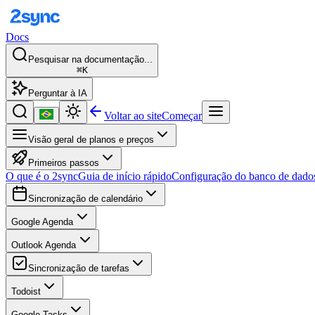
Docs
Pesquisar na documentação...
⌘K
Perguntar à IA
Voltar ao site
Começar
Visão geral de planos e preços
Primeiros passos
O que é o 2sync
Guia de início rápido
Configuração do banco de dado
Sincronização de calendário
Google Agenda
Outlook Agenda
Sincronização de tarefas
Todoist
Google Tasks