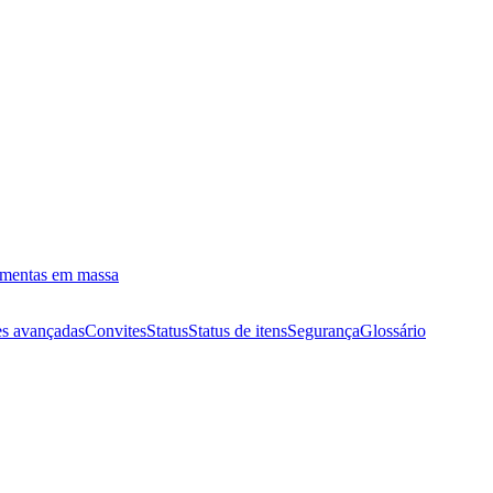
amentas em massa
s avançadas
Convites
Status
Status de itens
Segurança
Glossário