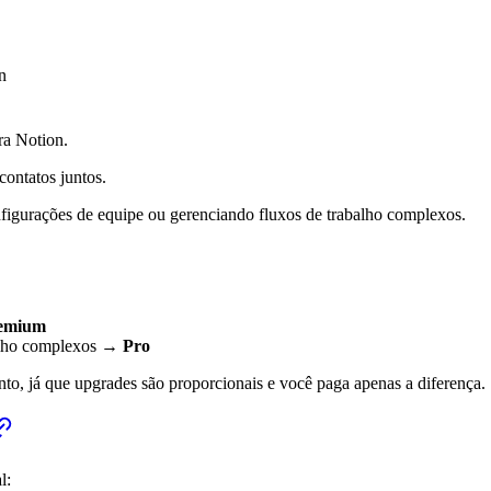
n
ra Notion.
contatos juntos.
nfigurações de equipe ou gerenciando fluxos de trabalho complexos.
emium
balho complexos →
Pro
, já que upgrades são proporcionais e você paga apenas a diferença.
l: