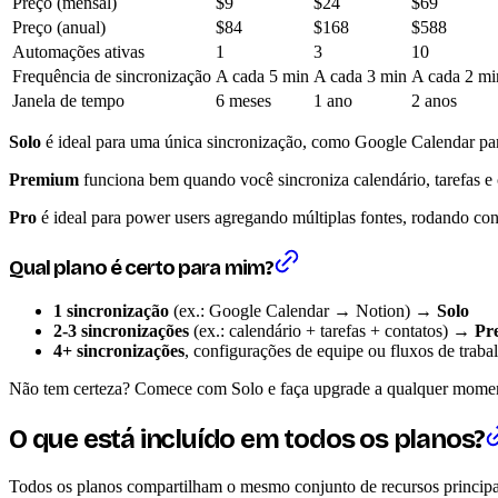
Preço (mensal)
$9
$24
$69
Preço (anual)
$84
$168
$588
Automações ativas
1
3
10
Frequência de sincronização
A cada 5 min
A cada 3 min
A cada 2 mi
Janela de tempo
6 meses
1 ano
2 anos
Solo
é ideal para uma única sincronização, como Google Calendar pa
Premium
funciona bem quando você sincroniza calendário, tarefas e 
Pro
é ideal para power users agregando múltiplas fontes, rodando co
Qual plano é certo para mim?
1 sincronização
(ex.: Google Calendar → Notion) →
Solo
2-3 sincronizações
(ex.: calendário + tarefas + contatos) →
Pr
4+ sincronizações
, configurações de equipe ou fluxos de tra
Não tem certeza? Comece com Solo e faça upgrade a qualquer momento
O que está incluído em todos os planos?
Todos os planos compartilham o mesmo conjunto de recursos principa