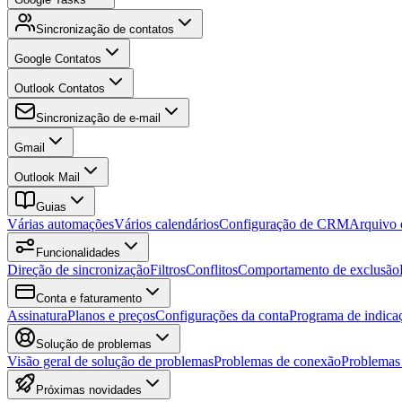
Sincronização de contatos
Google Contatos
Outlook Contatos
Sincronização de e-mail
Gmail
Outlook Mail
Guias
Várias automações
Vários calendários
Configuração de CRM
Arquivo 
Funcionalidades
Direção de sincronização
Filtros
Conflitos
Comportamento de exclusão
Conta e faturamento
Assinatura
Planos e preços
Configurações da conta
Programa de indica
Solução de problemas
Visão geral de solução de problemas
Problemas de conexão
Problemas 
Próximas novidades