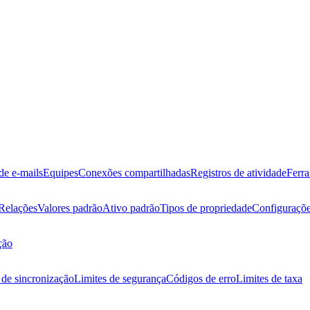
de e-mails
Equipes
Conexões compartilhadas
Registros de atividade
Ferr
Relações
Valores padrão
Ativo padrão
Tipos de propriedade
Configuraçõe
ção
de sincronização
Limites de segurança
Códigos de erro
Limites de taxa