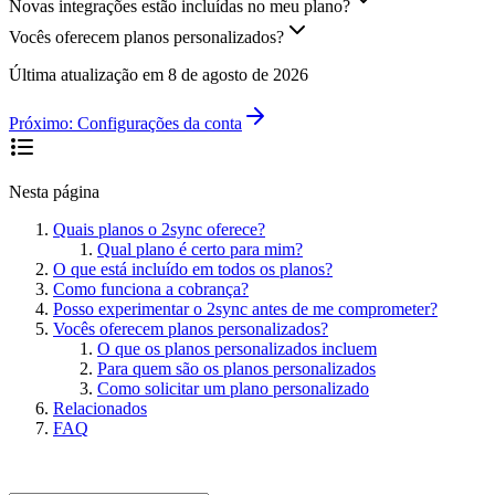
Novas integrações estão incluídas no meu plano?
Vocês oferecem planos personalizados?
Última atualização em
8 de agosto de 2026
Próximo:
Configurações da conta
Nesta página
Quais planos o 2sync oferece?
Qual plano é certo para mim?
O que está incluído em todos os planos?
Como funciona a cobrança?
Posso experimentar o 2sync antes de me comprometer?
Vocês oferecem planos personalizados?
O que os planos personalizados incluem
Para quem são os planos personalizados
Como solicitar um plano personalizado
Relacionados
FAQ