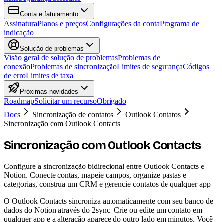
Conta e faturamento
Assinatura
Planos e preços
Configurações da conta
Programa de
indicação
Solução de problemas
Visão geral de solução de problemas
Problemas de
conexão
Problemas de sincronização
Limites de segurança
Códigos
de erro
Limites de taxa
Próximas novidades
Roadmap
Solicitar um recurso
Obrigado
Docs
Sincronização de contatos
Outlook Contatos
Sincronização com Outlook Contacts
Sincronização com Outlook Contacts
Configure a sincronização bidirecional entre Outlook Contacts e
Notion. Conecte contas, mapeie campos, organize pastas e
categorias, construa um CRM e gerencie contatos de qualquer app
O Outlook Contacts sincroniza automaticamente com seu banco de
dados do Notion através do 2sync. Crie ou edite um contato em
qualquer app e a alteração aparece do outro lado em minutos. Você