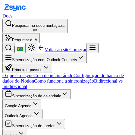
Docs
Pesquisar na documentação...
⌘K
Perguntar à IA
Voltar ao site
Começar
Sincronização com Outlook Contacts
Primeiros passos
O que é o 2sync
Guia de início rápido
Configuração do banco de
dados do Notion
Como funciona a sincronização
Bidirecional vs
unidirecional
Sincronização de calendário
Google Agenda
Outlook Agenda
Sincronização de tarefas