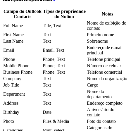
Campo do Outlook
Tipos de propriedade
Notas
Contacts
do Notion
Nome de exibição do
Full Name
Title, Text
contato
First Name
Text
Primeiro nome
Last Name
Text
Sobrenome
Endereço de e-mail
Email
Email, Text
principal
Phone
Phone, Text
Telefone principal
Mobile Phone
Phone, Text
Número de celular
Business Phone
Phone, Text
Telefone comercial
Company
Text
Nome da organização
Job Title
Text
Cargo
Nome do
Department
Text
departamento
Address
Text
Endereço completo
Aniversário do
Birthday
Date
contato
Photo
Files & Media
Foto do contato
Categorias do
Categories
Multi-select