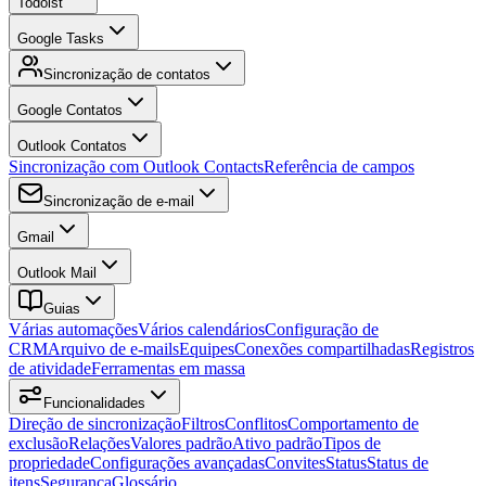
Todoist
Google Tasks
Sincronização de contatos
Google Contatos
Outlook Contatos
Sincronização com Outlook Contacts
Referência de campos
Sincronização de e-mail
Gmail
Outlook Mail
Guias
Várias automações
Vários calendários
Configuração de
CRM
Arquivo de e-mails
Equipes
Conexões compartilhadas
Registros
de atividade
Ferramentas em massa
Funcionalidades
Direção de sincronização
Filtros
Conflitos
Comportamento de
exclusão
Relações
Valores padrão
Ativo padrão
Tipos de
propriedade
Configurações avançadas
Convites
Status
Status de
itens
Segurança
Glossário