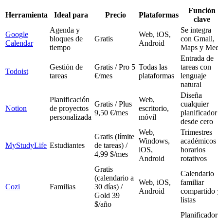
Función
Herramienta
Ideal para
Precio
Plataformas
clave
Agenda y
Se integra
Google
Web, iOS,
bloques de
Gratis
con Gmail,
Calendar
Android
tiempo
Maps y Mee
Entrada de
Gestión de
Gratis / Pro 5
Todas las
tareas con
Todoist
tareas
€/mes
plataformas
lenguaje
natural
Diseña
Planificación
Web,
Gratis / Plus
cualquier
Notion
de proyectos
escritorio,
9,50 €/mes
planificador
personalizada
móvil
desde cero
Web,
Trimestres
Gratis (límite
Windows,
académicos
MyStudyLife
Estudiantes
de tareas) /
iOS,
horarios
4,99 $/mes
Android
rotativos
Gratis
Calendario
(calendario a
Web, iOS,
familiar
Cozi
Familias
30 días) /
Android
compartido 
Gold 39
listas
$/año
Planificador