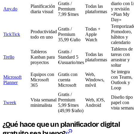
Gratis /
diario con I
Planificación
Todas las
Any.do
Premium
y revisión
diaria visual
plataformas
7,99 $/mes
«Plan My
Day»
Temporizad
Gratis /
Todas +
Productividad
Pomodoro,
TickTick
Premium
Apple
todo en uno
hábitos y
35,99 €/año
Watch
calendario
Tableros de
Tableros
Gratis /
Todas las
tareas con
Trello
Kanban para
Standard 5
plataformas
arrastrar y
proyectos
€/usuario/mes
soltar
Se integra
Equipos con
Gratis con
Web,
Microsoft
con Teams,
Microsoft
cuenta
Windows,
Planner
Outlook y
365
Microsoft
móvil
Loop
Gratis /
Diseño tipo
Vista semanal
Premium
Web, iOS,
Tweek
papel con
minimalista
5,99 $/mes
Android
vista seman
(49,99 $/año)
¿Qué hace que un planificador digital
gratuito sea bueno?