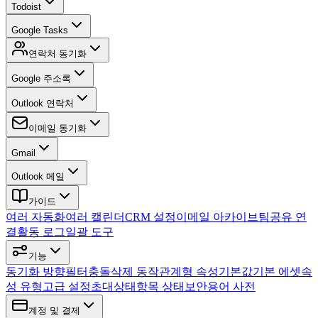
Todoist
Google Tasks
연락처 동기화
Google 주소록
Outlook 연락처
이메일 동기화
Gmail
Outlook 메일
가이드
여러 자동화
여러 캘린더
CRM 설정
이메일 아카이브
팀
공유 연
결
활동 로그
일괄 도구
기능
동기화 방향
필터
충돌
삭제 동작
관계형 속성
기본값
기본 에셋
속
성 유형
고급 설정
초대
상태
항목 상태
보안
용어 사전
계정 및 결제