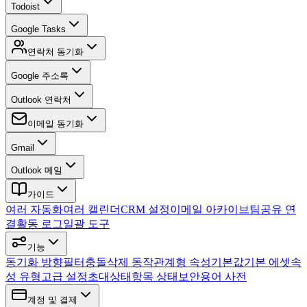
Todoist
Google Tasks
연락처 동기화
Google 주소록
Outlook 연락처
이메일 동기화
Gmail
Outlook 메일
가이드
여러 자동화
여러 캘린더
CRM 설정
이메일 아카이브
팀
공유 연
결
활동 로그
일괄 도구
기능
동기화 방향
필터
충돌
삭제 동작
관계형 속성
기본값
기본 에셋
속
성 유형
고급 설정
초대
상태
항목 상태
보안
용어 사전
계정 및 결제