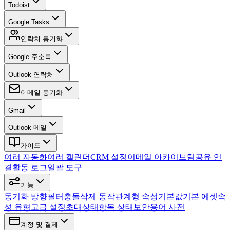
Todoist
Google Tasks
연락처 동기화
Google 주소록
Outlook 연락처
이메일 동기화
Gmail
Outlook 메일
가이드
여러 자동화
여러 캘린더
CRM 설정
이메일 아카이브
팀
공유 연
결
활동 로그
일괄 도구
기능
동기화 방향
필터
충돌
삭제 동작
관계형 속성
기본값
기본 에셋
속
성 유형
고급 설정
초대
상태
항목 상태
보안
용어 사전
계정 및 결제