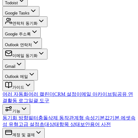
Todoist
Google Tasks
연락처 동기화
Google 주소록
Outlook 연락처
이메일 동기화
Gmail
Outlook 메일
가이드
여러 자동화
여러 캘린더
CRM 설정
이메일 아카이브
팀
공유 연
결
활동 로그
일괄 도구
기능
동기화 방향
필터
충돌
삭제 동작
관계형 속성
기본값
기본 에셋
속
성 유형
고급 설정
초대
상태
항목 상태
보안
용어 사전
계정 및 결제