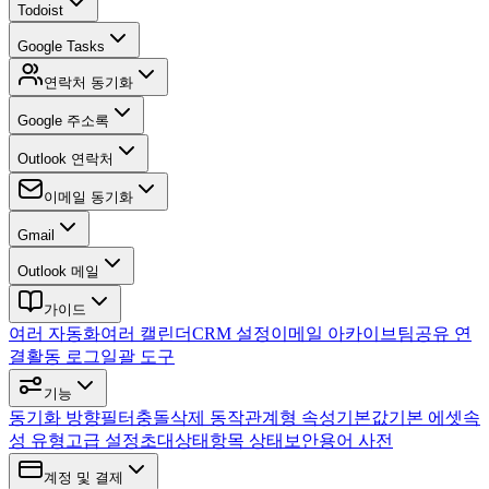
Todoist
Google Tasks
연락처 동기화
Google 주소록
Outlook 연락처
이메일 동기화
Gmail
Outlook 메일
가이드
여러 자동화
여러 캘린더
CRM 설정
이메일 아카이브
팀
공유 연
결
활동 로그
일괄 도구
기능
동기화 방향
필터
충돌
삭제 동작
관계형 속성
기본값
기본 에셋
속
성 유형
고급 설정
초대
상태
항목 상태
보안
용어 사전
계정 및 결제