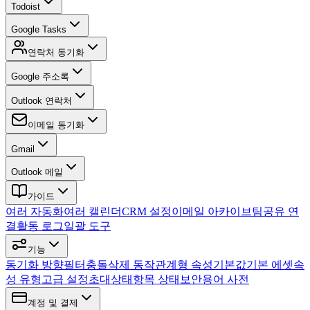
Todoist
Google Tasks
연락처 동기화
Google 주소록
Outlook 연락처
이메일 동기화
Gmail
Outlook 메일
가이드
여러 자동화
여러 캘린더
CRM 설정
이메일 아카이브
팀
공유 연
결
활동 로그
일괄 도구
기능
동기화 방향
필터
충돌
삭제 동작
관계형 속성
기본값
기본 에셋
속
성 유형
고급 설정
초대
상태
항목 상태
보안
용어 사전
계정 및 결제