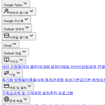
Google Tasks
연락처 동기화
Google 주소록
Outlook 연락처
이메일 동기화
Gmail
Outlook 메일
가이드
여러 자동화
여러 캘린더
CRM 설정
이메일 아카이브
팀
공유 연결
기능
동기화 방향
필터
충돌
삭제 동작
관계형 속성
기본값
기본 에셋
속
계정 및 결제
구독
요금제 및 가격
계정 설정
추천 프로그램
문제 해결