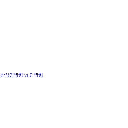
 방식
양방향 vs 단방향