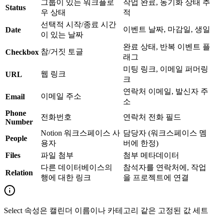
그룹이 있는 워크플로
작업 완료, 동기화 상태 추
Status
우 상태
적
선택적 시작/종료 시간
이벤트 날짜, 마감일, 생일
Date
이 있는 날짜
완료 상태, 반복 이벤트 플
참/거짓 토글
Checkbox
래그
미팅 링크, 이메일 퍼머링
웹 링크
URL
크
연락처 이메일, 발신자 주
이메일 주소
Email
소
Phone
전화번호
연락처 전화 필드
Number
Notion 워크스페이스 사
담당자 (워크스페이스 멤
People
용자
버에 한정)
Files
파일 첨부
첨부 메타데이터
다른 데이터베이스의
참석자를 연락처에, 작업
Relation
행에 대한 링크
을 프로젝트에 연결
Select 속성은 캘린더 이름이나 카테고리 같은 고정된 값 세트