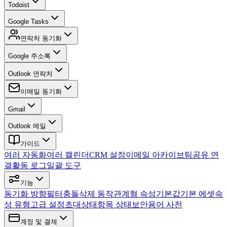
Todoist
Google Tasks
연락처 동기화
Google 주소록
Outlook 연락처
이메일 동기화
Gmail
Outlook 메일
가이드
여러 자동화
여러 캘린더
CRM 설정
이메일 아카이브
팀
공유 연
결
활동 로그
일괄 도구
기능
동기화 방향
필터
충돌
삭제 동작
관계형 속성
기본값
기본 에셋
속
성 유형
고급 설정
초대
상태
항목 상태
보안
용어 사전
계정 및 결제