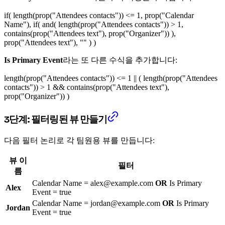
if( length(prop("Attendees contacts")) <= 1, prop("Calendar
Name"), if( and( length(prop("Attendees contacts")) > 1,
contains(prop("Attendees text"), prop("Organizer")) ),
prop("Attendees text"), "" ) )
Is Primary Event
라는 또 다른 수식을 추가합니다:
length(prop("Attendees contacts")) <= 1 || ( length(prop("Attendees
contacts")) > 1 && contains(prop("Attendees text"),
prop("Organizer")) )
3단계: 필터링된 뷰 만들기
다음 필터 논리로 각 팀원용 뷰를 만듭니다:
뷰 이
필터
름
Calendar Name = alex@example.com
OR
Is Primary
Alex
Event = true
Calendar Name = jordan@example.com
OR
Is Primary
Jordan
Event = true