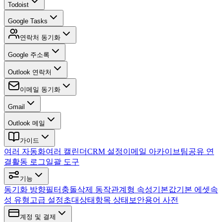
Todoist
Google Tasks
연락처 동기화
Google 주소록
Outlook 연락처
이메일 동기화
Gmail
Outlook 메일
가이드
여러 자동화
여러 캘린더
CRM 설정
이메일 아카이브
팀
공유 연
결
활동 로그
일괄 도구
기능
동기화 방향
필터
충돌
삭제 동작
관계형 속성
기본값
기본 에셋
속
성 유형
고급 설정
초대
상태
항목 상태
보안
용어 사전
계정 및 결제