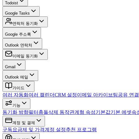
Todoist
Google Tasks
연락처 동기화
Google 주소록
Outlook 연락처
이메일 동기화
Gmail
Outlook 메일
가이드
여러 자동화
여러 캘린더
CRM 설정
이메일 아카이브
팀
공유 연결
기능
동기화 방향
필터
충돌
삭제 동작
관계형 속성
기본값
기본 에셋
속
계정 및 결제
구독
요금제 및 가격
계정 설정
추천 프로그램