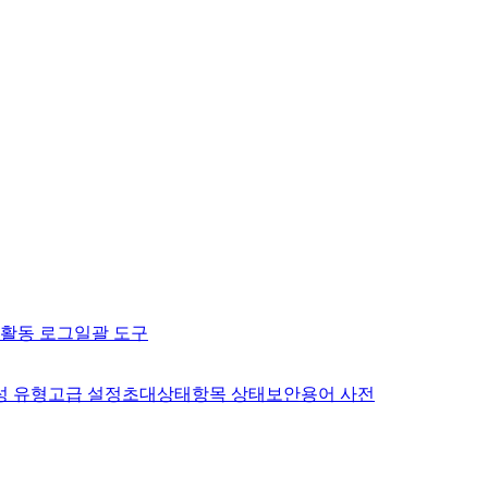
활동 로그
일괄 도구
성 유형
고급 설정
초대
상태
항목 상태
보안
용어 사전