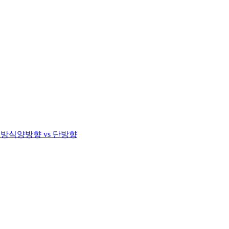
 방식
양방향 vs 단방향