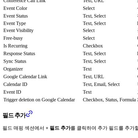
Conference Call Link
Text, URL
Event Color
Select
Event Status
Text, Select
Event Type
Text, Select
Event Visibility
Select
Free-busy
Select
Is Recurring
Checkbox
Response Status
Text, Select
Sync Status
Text, Select
Organizer
Text
Google Calendar Link
Text, URL
Calendar ID
Text, Email, Select
Event ID
Text
Trigger deletion on Google Calendar
Checkbox, Status, Formula
필드 추가
필드 매핑 섹션에서
+ 필드 추가
를 클릭하여 추가 필드를 추가할