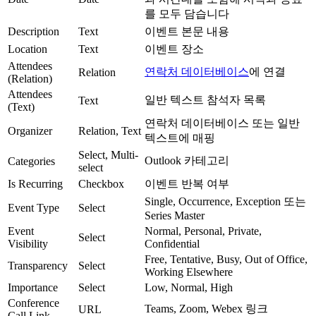
를 모두 담습니다
Description
Text
이벤트 본문 내용
Location
Text
이벤트 장소
Attendees
연락처 데이터베이스
에 연결
Relation
(Relation)
Attendees
일반 텍스트 참석자 목록
Text
(Text)
연락처 데이터베이스 또는 일반
Organizer
Relation, Text
텍스트에 매핑
Select, Multi-
Outlook 카테고리
Categories
select
Is Recurring
Checkbox
이벤트 반복 여부
Single, Occurrence, Exception 또는
Event Type
Select
Series Master
Event
Normal, Personal, Private,
Select
Visibility
Confidential
Free, Tentative, Busy, Out of Office,
Transparency
Select
Working Elsewhere
Importance
Select
Low, Normal, High
Conference
Teams, Zoom, Webex 링크
URL
Call Link