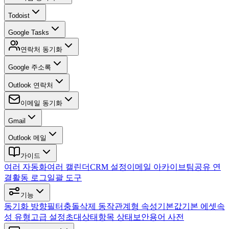
Todoist
Google Tasks
연락처 동기화
Google 주소록
Outlook 연락처
이메일 동기화
Gmail
Outlook 메일
가이드
여러 자동화
여러 캘린더
CRM 설정
이메일 아카이브
팀
공유 연
결
활동 로그
일괄 도구
기능
동기화 방향
필터
충돌
삭제 동작
관계형 속성
기본값
기본 에셋
속
성 유형
고급 설정
초대
상태
항목 상태
보안
용어 사전