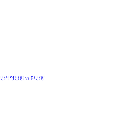
 방식
양방향 vs 단방향