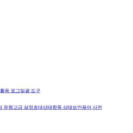
활동 로그
일괄 도구
성 유형
고급 설정
초대
상태
항목 상태
보안
용어 사전