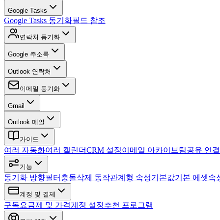
Google Tasks
Google Tasks 동기화
필드 참조
연락처 동기화
Google 주소록
Outlook 연락처
이메일 동기화
Gmail
Outlook 메일
가이드
여러 자동화
여러 캘린더
CRM 설정
이메일 아카이브
팀
공유 연결
기능
동기화 방향
필터
충돌
삭제 동작
관계형 속성
기본값
기본 에셋
속
계정 및 결제
구독
요금제 및 가격
계정 설정
추천 프로그램