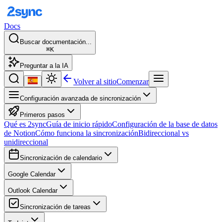
Docs
Buscar documentación...
⌘K
Preguntar a la IA
Volver al sitio
Comenzar
Configuración avanzada de sincronización
Primeros pasos
Qué es 2sync
Guía de inicio rápido
Configuración de la base de datos
de Notion
Cómo funciona la sincronización
Bidireccional vs
unidireccional
Sincronización de calendario
Google Calendar
Outlook Calendar
Sincronización de tareas