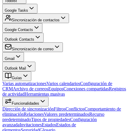
Todoist
Google Tasks
Sincronización de contactos
Google Contacts
Outlook Contacts
Sincronización de correo
Gmail
Outlook Mail
Guías
Varias automatizaciones
Varios calendarios
Configuración de
CRM
Archivo de correos
Equipos
Conexiones compartidas
Registros
de actividad
Herramientas masivas
Funcionalidades
Dirección de sincronización
Filtros
Conflictos
Comportamiento de
eliminación
Relaciones
Valores predeterminados
Recurso
predeterminado
Tipos de propiedades
Configuración
avanzada
Invitaciones
Estados
Estados de
elementos
Seguridad
Glosario