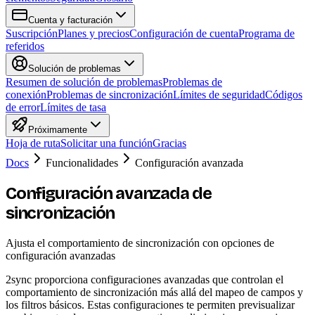
Cuenta y facturación
Suscripción
Planes y precios
Configuración de cuenta
Programa de
referidos
Solución de problemas
Resumen de solución de problemas
Problemas de
conexión
Problemas de sincronización
Límites de seguridad
Códigos
de error
Límites de tasa
Próximamente
Hoja de ruta
Solicitar una función
Gracias
Docs
Funcionalidades
Configuración avanzada
Configuración avanzada de
sincronización
Ajusta el comportamiento de sincronización con opciones de
configuración avanzadas
2sync proporciona configuraciones avanzadas que controlan el
comportamiento de sincronización más allá del mapeo de campos y
los filtros básicos. Estas configuraciones te permiten previsualizar