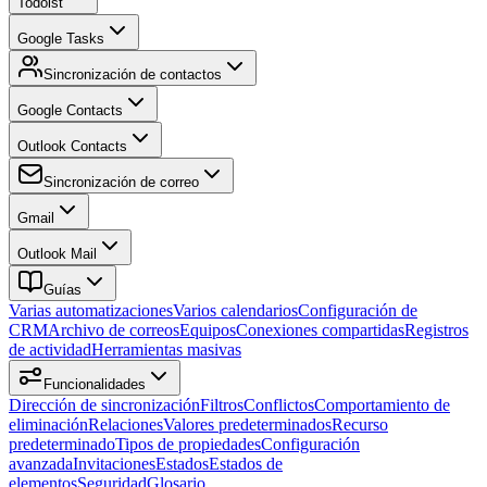
Todoist
Google Tasks
Sincronización de contactos
Google Contacts
Outlook Contacts
Sincronización de correo
Gmail
Outlook Mail
Guías
Varias automatizaciones
Varios calendarios
Configuración de
CRM
Archivo de correos
Equipos
Conexiones compartidas
Registros
de actividad
Herramientas masivas
Funcionalidades
Dirección de sincronización
Filtros
Conflictos
Comportamiento de
eliminación
Relaciones
Valores predeterminados
Recurso
predeterminado
Tipos de propiedades
Configuración
avanzada
Invitaciones
Estados
Estados de
elementos
Seguridad
Glosario