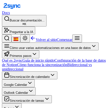
Docs
Buscar documentación...
⌘K
Preguntar a la IA
Volver al sitio
Comenzar
Cómo usar varias automatizaciones en una base de datos
Primeros pasos
Qué es 2sync
Guía de inicio rápido
Configuración de la base de datos
de Notion
Cómo funciona la sincronización
Bidireccional vs
unidireccional
Sincronización de calendario
Google Calendar
Outlook Calendar
Sincronización de tareas