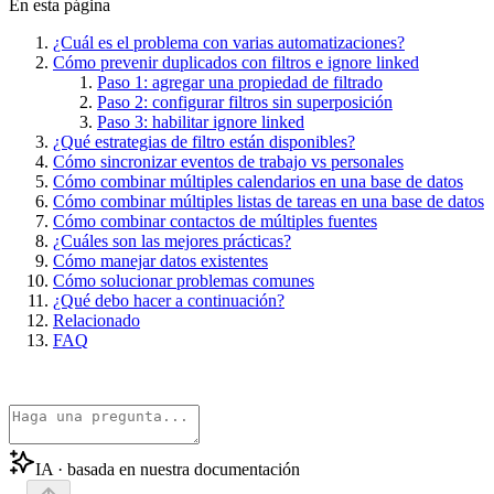
En esta página
¿Cuál es el problema con varias automatizaciones?
Cómo prevenir duplicados con filtros e ignore linked
Paso 1: agregar una propiedad de filtrado
Paso 2: configurar filtros sin superposición
Paso 3: habilitar ignore linked
¿Qué estrategias de filtro están disponibles?
Cómo sincronizar eventos de trabajo vs personales
Cómo combinar múltiples calendarios en una base de datos
Cómo combinar múltiples listas de tareas en una base de datos
Cómo combinar contactos de múltiples fuentes
¿Cuáles son las mejores prácticas?
Cómo manejar datos existentes
Cómo solucionar problemas comunes
¿Qué debo hacer a continuación?
Relacionado
FAQ
IA · basada en nuestra documentación