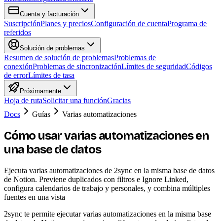
Cuenta y facturación
Suscripción
Planes y precios
Configuración de cuenta
Programa de
referidos
Solución de problemas
Resumen de solución de problemas
Problemas de
conexión
Problemas de sincronización
Límites de seguridad
Códigos
de error
Límites de tasa
Próximamente
Hoja de ruta
Solicitar una función
Gracias
Docs
Guías
Varias automatizaciones
Cómo usar varias automatizaciones en
una base de datos
Ejecuta varias automatizaciones de 2sync en la misma base de datos
de Notion. Previene duplicados con filtros e Ignore Linked,
configura calendarios de trabajo y personales, y combina múltiples
fuentes en una vista
2sync te permite ejecutar varias automatizaciones en la misma base