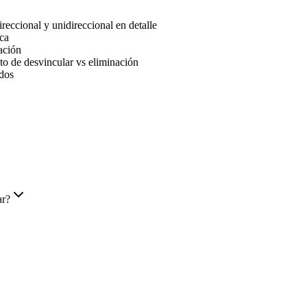
reccional y unidireccional en detalle
ica
ación
o de desvincular vs eliminación
ados
ar?