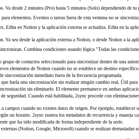
. Va desde 2 minutos (Pro) hasta 5 minutos (Solo) dependiendo de tu 
para elementos. Eventos o tareas fuera de esta ventana no se sincroniz
 Edita en Notion y la aplicación externa se actualiza. Edita en la apli
n. Ya sea desde la aplicación externa a Notion, o desde Notion a la apli
sincronizan. Combina condiciones usando lógica "Todas las condiciones"
o o grupo de contactos seleccionado para sincronizar dentro de una autom
vos elementos de Notion cuando no se establece un destino específico. 
de sincronización inmediato fuera de la frecuencia programada.
que haría una sincronización sin realizar ningún cambio real. Útil par
ncronización sin eliminarlo. El elemento permanece en ambas aplicacion
s de seguridad. Cuando está habilitada, 2sync procede con eliminacion
 a campos cuando no existen datos de origen. Por ejemplo, establecer 
egún un horario. 2sync rastrea los metadatos de recurrencia y maneja ca
ente que ha sido modificada de forma independiente de la serie.
 externas (Notion, Google, Microsoft) cuando se realizan demasiadas s