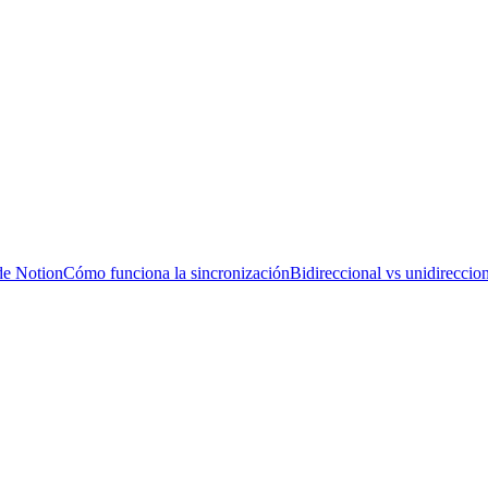
de Notion
Cómo funciona la sincronización
Bidireccional vs unidireccio