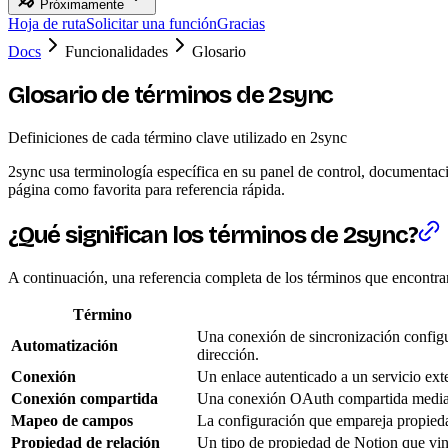
Próximamente
Hoja de ruta
Solicitar una función
Gracias
Docs
Funcionalidades
Glosario
Glosario de términos de 2sync
Definiciones de cada término clave utilizado en 2sync
2sync usa terminología específica en su panel de control, documentac
página como favorita para referencia rápida.
¿Qué significan los términos de 2sync?
A continuación, una referencia completa de los términos que encontrar
Término
Una conexión de sincronización configu
Automatización
dirección.
Conexión
Un enlace autenticado a un servicio exte
Conexión compartida
Una conexión OAuth compartida mediant
Mapeo de campos
La configuración que empareja propieda
Propiedad de relación
Un tipo de propiedad de Notion que vincu