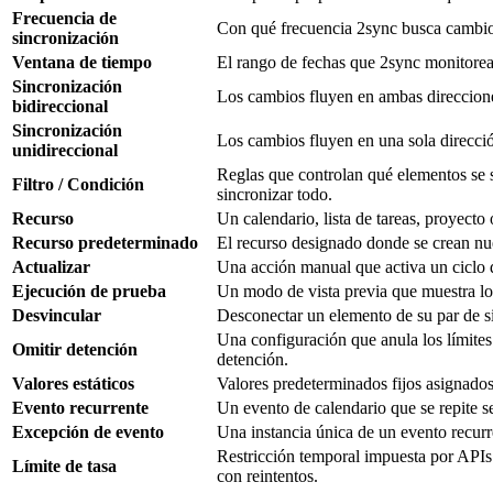
Frecuencia de
Con qué frecuencia 2sync busca cambios
sincronización
Ventana de tiempo
El rango de fechas que 2sync monitorea 
Sincronización
Los cambios fluyen en ambas direcciones.
bidireccional
Sincronización
Los cambios fluyen en una sola direcció
unidireccional
Reglas que controlan qué elementos se 
Filtro / Condición
sincronizar todo.
Recurso
Un calendario, lista de tareas, proyect
Recurso predeterminado
El recurso designado donde se crean nue
Actualizar
Una acción manual que activa un ciclo 
Ejecución de prueba
Un modo de vista previa que muestra lo 
Desvincular
Desconectar un elemento de su par de si
Una configuración que anula los límite
Omitir detención
detención.
Valores estáticos
Valores predeterminados fijos asignados
Evento recurrente
Un evento de calendario que se repite s
Excepción de evento
Una instancia única de un evento recurr
Restricción temporal impuesta por APIs
Límite de tasa
con reintentos.