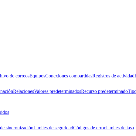
hivo de correos
Equipos
Conexiones compartidas
Registros de actividad
inación
Relaciones
Valores predeterminados
Recurso predeterminado
Tipo
ridos
de sincronización
Límites de seguridad
Códigos de error
Límites de tasa