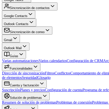
Sincronización de contactos
Google Contacts
Outlook Contacts
Sincronización de correo
Gmail
Outlook Mail
Guías
Varias automatizaciones
Varios calendarios
Configuración de CRM
Arc
Funcionalidades
Dirección de sincronización
Filtros
Conflictos
Comportamiento de elim
de elementos
Seguridad
Glosario
Cuenta y facturación
Suscripción
Planes y precios
Configuración de cuenta
Programa de refe
Solución de problemas
Resumen de solución de problemas
Problemas de conexión
Problemas 