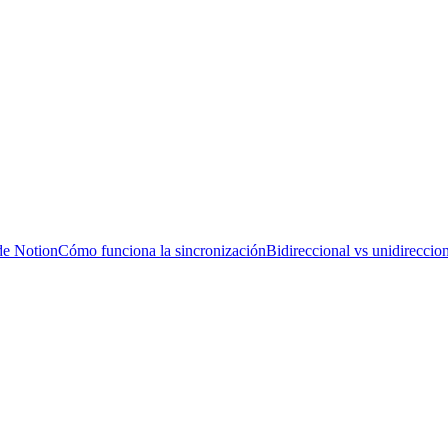
de Notion
Cómo funciona la sincronización
Bidireccional vs unidireccio