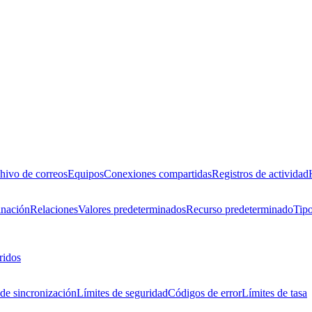
hivo de correos
Equipos
Conexiones compartidas
Registros de actividad
inación
Relaciones
Valores predeterminados
Recurso predeterminado
Tipo
ridos
de sincronización
Límites de seguridad
Códigos de error
Límites de tasa