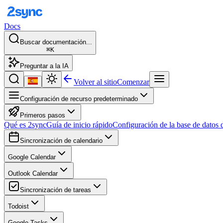
Docs
Buscar documentación...
⌘K
Preguntar a la IA
Volver al sitio
Comenzar
Configuración de recurso predeterminado
Primeros pasos
Qué es 2sync
Guía de inicio rápido
Configuración de la base de datos 
Sincronización de calendario
Google Calendar
Outlook Calendar
Sincronización de tareas
Todoist
Google Tasks