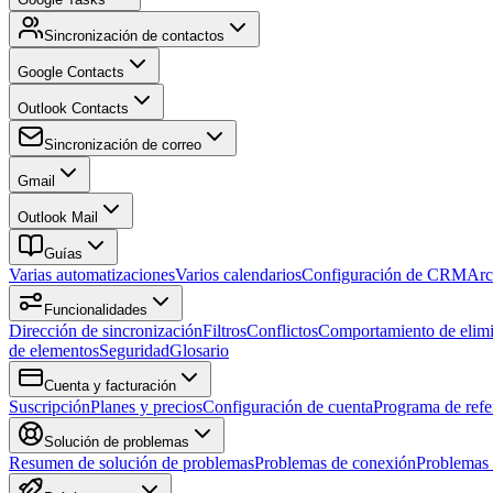
Sincronización de contactos
Google Contacts
Outlook Contacts
Sincronización de correo
Gmail
Outlook Mail
Guías
Varias automatizaciones
Varios calendarios
Configuración de CRM
Arc
Funcionalidades
Dirección de sincronización
Filtros
Conflictos
Comportamiento de elim
de elementos
Seguridad
Glosario
Cuenta y facturación
Suscripción
Planes y precios
Configuración de cuenta
Programa de refe
Solución de problemas
Resumen de solución de problemas
Problemas de conexión
Problemas 