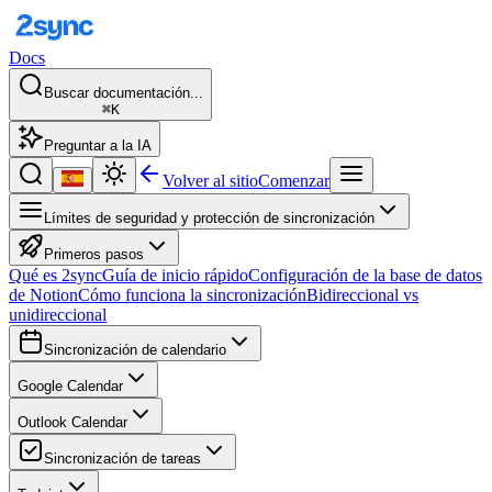
Docs
Buscar documentación...
⌘K
Preguntar a la IA
Volver al sitio
Comenzar
Límites de seguridad y protección de sincronización
Primeros pasos
Qué es 2sync
Guía de inicio rápido
Configuración de la base de datos
de Notion
Cómo funciona la sincronización
Bidireccional vs
unidireccional
Sincronización de calendario
Google Calendar
Outlook Calendar
Sincronización de tareas