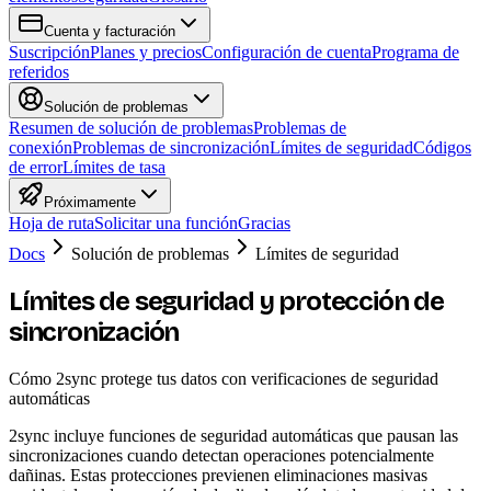
Cuenta y facturación
Suscripción
Planes y precios
Configuración de cuenta
Programa de
referidos
Solución de problemas
Resumen de solución de problemas
Problemas de
conexión
Problemas de sincronización
Límites de seguridad
Códigos
de error
Límites de tasa
Próximamente
Hoja de ruta
Solicitar una función
Gracias
Docs
Solución de problemas
Límites de seguridad
Límites de seguridad y protección de
sincronización
Cómo 2sync protege tus datos con verificaciones de seguridad
automáticas
2sync incluye funciones de seguridad automáticas que pausan las
sincronizaciones cuando detectan operaciones potencialmente
dañinas. Estas protecciones previenen eliminaciones masivas