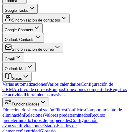
Todoist
Google Tasks
Sincronización de contactos
Google Contacts
Outlook Contacts
Sincronización de correo
Gmail
Outlook Mail
Guías
Varias automatizaciones
Varios calendarios
Configuración de
CRM
Archivo de correos
Equipos
Conexiones compartidas
Registros
de actividad
Herramientas masivas
Funcionalidades
Dirección de sincronización
Filtros
Conflictos
Comportamiento de
eliminación
Relaciones
Valores predeterminados
Recurso
predeterminado
Tipos de propiedades
Configuración
avanzada
Invitaciones
Estados
Estados de
elementos
Seguridad
Glosario