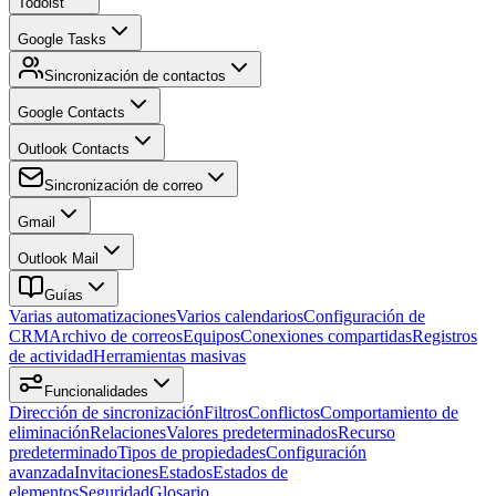
Todoist
Google Tasks
Sincronización de contactos
Google Contacts
Outlook Contacts
Sincronización de correo
Gmail
Outlook Mail
Guías
Varias automatizaciones
Varios calendarios
Configuración de
CRM
Archivo de correos
Equipos
Conexiones compartidas
Registros
de actividad
Herramientas masivas
Funcionalidades
Dirección de sincronización
Filtros
Conflictos
Comportamiento de
eliminación
Relaciones
Valores predeterminados
Recurso
predeterminado
Tipos de propiedades
Configuración
avanzada
Invitaciones
Estados
Estados de
elementos
Seguridad
Glosario