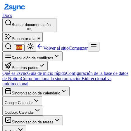
Docs
Buscar documentación...
⌘K
Preguntar a la IA
Volver al sitio
Comenzar
Resolución de conflictos
Primeros pasos
Qué es 2sync
Guía de inicio rápido
Configuración de la base de datos
de Notion
Cómo funciona la sincronización
Bidireccional vs
unidireccional
Sincronización de calendario
Google Calendar
Outlook Calendar
Sincronización de tareas