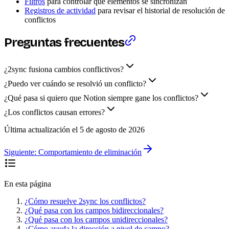
Filtros
para controlar qué elementos se sincronizan
Registros de actividad
para revisar el historial de resolución de
conflictos
Preguntas frecuentes
¿2sync fusiona cambios conflictivos?
¿Puedo ver cuándo se resolvió un conflicto?
¿Qué pasa si quiero que Notion siempre gane los conflictos?
¿Los conflictos causan errores?
Última actualización el
5 de agosto de 2026
Siguiente:
Comportamiento de eliminación
En esta página
¿Cómo resuelve 2sync los conflictos?
¿Qué pasa con los campos bidireccionales?
¿Qué pasa con los campos unidireccionales?
¿Cómo ayuda la dirección a nivel de campo?