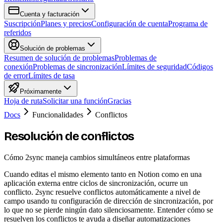
Cuenta y facturación
Suscripción
Planes y precios
Configuración de cuenta
Programa de
referidos
Solución de problemas
Resumen de solución de problemas
Problemas de
conexión
Problemas de sincronización
Límites de seguridad
Códigos
de error
Límites de tasa
Próximamente
Hoja de ruta
Solicitar una función
Gracias
Docs
Funcionalidades
Conflictos
Resolución de conflictos
Cómo 2sync maneja cambios simultáneos entre plataformas
Cuando editas el mismo elemento tanto en Notion como en una
aplicación externa entre ciclos de sincronización, ocurre un
conflicto. 2sync resuelve conflictos automáticamente a nivel de
campo usando tu configuración de dirección de sincronización, por
lo que no se pierde ningún dato silenciosamente. Entender cómo se
resuelven los conflictos te ayuda a diseñar automatizaciones