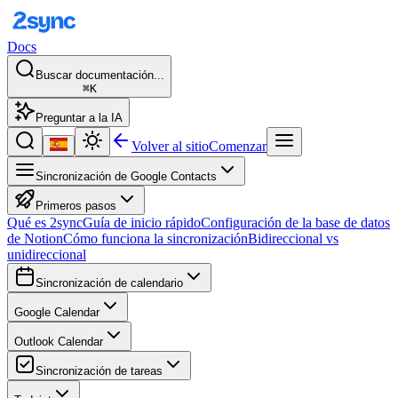
Docs
Buscar documentación...
⌘K
Preguntar a la IA
Volver al sitio
Comenzar
Sincronización de Google Contacts
Primeros pasos
Qué es 2sync
Guía de inicio rápido
Configuración de la base de datos
de Notion
Cómo funciona la sincronización
Bidireccional vs
unidireccional
Sincronización de calendario
Google Calendar
Outlook Calendar
Sincronización de tareas