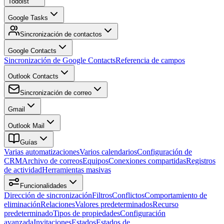
Todoist
Google Tasks
Sincronización de contactos
Google Contacts
Sincronización de Google Contacts
Referencia de campos
Outlook Contacts
Sincronización de correo
Gmail
Outlook Mail
Guías
Varias automatizaciones
Varios calendarios
Configuración de
CRM
Archivo de correos
Equipos
Conexiones compartidas
Registros
de actividad
Herramientas masivas
Funcionalidades
Dirección de sincronización
Filtros
Conflictos
Comportamiento de
eliminación
Relaciones
Valores predeterminados
Recurso
predeterminado
Tipos de propiedades
Configuración
avanzada
Invitaciones
Estados
Estados de