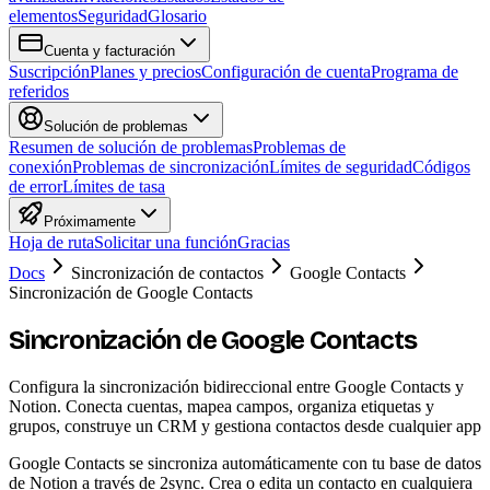
elementos
Seguridad
Glosario
Cuenta y facturación
Suscripción
Planes y precios
Configuración de cuenta
Programa de
referidos
Solución de problemas
Resumen de solución de problemas
Problemas de
conexión
Problemas de sincronización
Límites de seguridad
Códigos
de error
Límites de tasa
Próximamente
Hoja de ruta
Solicitar una función
Gracias
Docs
Sincronización de contactos
Google Contacts
Sincronización de Google Contacts
Sincronización de Google Contacts
Configura la sincronización bidireccional entre Google Contacts y
Notion. Conecta cuentas, mapea campos, organiza etiquetas y
grupos, construye un CRM y gestiona contactos desde cualquier app
Google Contacts se sincroniza automáticamente con tu base de datos
de Notion a través de 2sync. Crea o edita un contacto en cualquiera