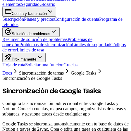
elementos
Seguridad
Glosario
Cuenta y facturación
Suscripción
Planes y precios
Configuración de cuenta
Programa de
referidos
Solución de problemas
Resumen de solución de problemas
Problemas de
conexión
Problemas de sincronización
Límites de seguridad
Códigos
de error
Límites de tasa
Próximamente
Hoja de ruta
Solicitar una función
Gracias
Docs
Sincronización de tareas
Google Tasks
Sincronización de Google Tasks
Sincronización de Google Tasks
Configura la sincronización bidireccional entre Google Tasks y
Notion. Conecta cuentas, mapea campos, organiza listas de tareas y
subtareas, y gestiona tareas desde cualquier app
Google Tasks se sincroniza automáticamente con tu base de datos de
Notion a través de 2sync. Crea o edita una tarea en cualquiera de las