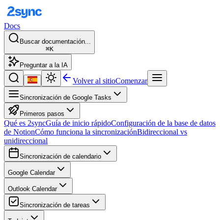
Docs
Buscar documentación...
⌘K
Preguntar a la IA
Volver al sitio
Comenzar
Sincronización de Google Tasks
Primeros pasos
Qué es 2sync
Guía de inicio rápido
Configuración de la base de datos
de Notion
Cómo funciona la sincronización
Bidireccional vs
unidireccional
Sincronización de calendario
Google Calendar
Outlook Calendar
Sincronización de tareas