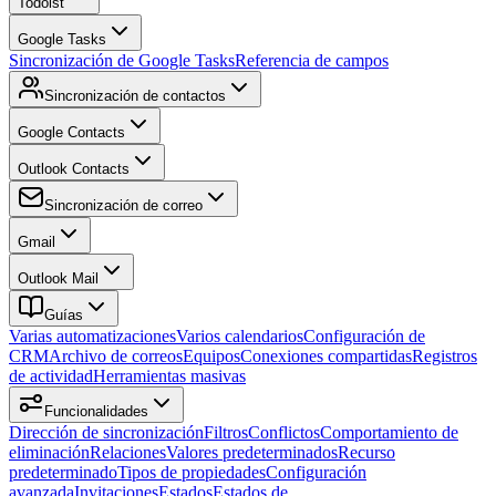
Todoist
Google Tasks
Sincronización de Google Tasks
Referencia de campos
Sincronización de contactos
Google Contacts
Outlook Contacts
Sincronización de correo
Gmail
Outlook Mail
Guías
Varias automatizaciones
Varios calendarios
Configuración de
CRM
Archivo de correos
Equipos
Conexiones compartidas
Registros
de actividad
Herramientas masivas
Funcionalidades
Dirección de sincronización
Filtros
Conflictos
Comportamiento de
eliminación
Relaciones
Valores predeterminados
Recurso
predeterminado
Tipos de propiedades
Configuración
avanzada
Invitaciones
Estados
Estados de