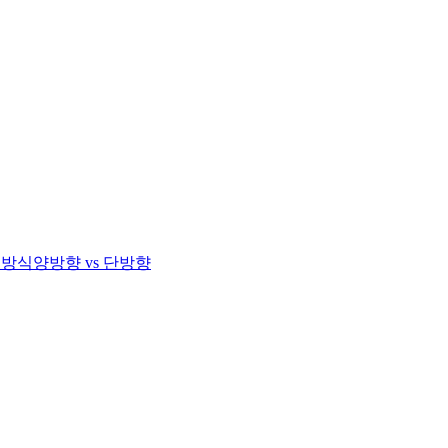
 방식
양방향 vs 단방향