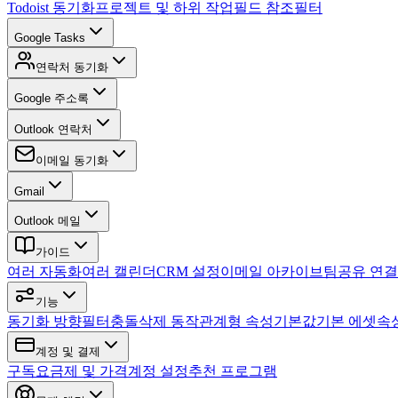
Todoist 동기화
프로젝트 및 하위 작업
필드 참조
필터
Google Tasks
연락처 동기화
Google 주소록
Outlook 연락처
이메일 동기화
Gmail
Outlook 메일
가이드
여러 자동화
여러 캘린더
CRM 설정
이메일 아카이브
팀
공유 연결
기능
동기화 방향
필터
충돌
삭제 동작
관계형 속성
기본값
기본 에셋
속
계정 및 결제
구독
요금제 및 가격
계정 설정
추천 프로그램