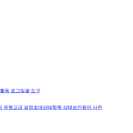
활동 로그
일괄 도구
성 유형
고급 설정
초대
상태
항목 상태
보안
용어 사전