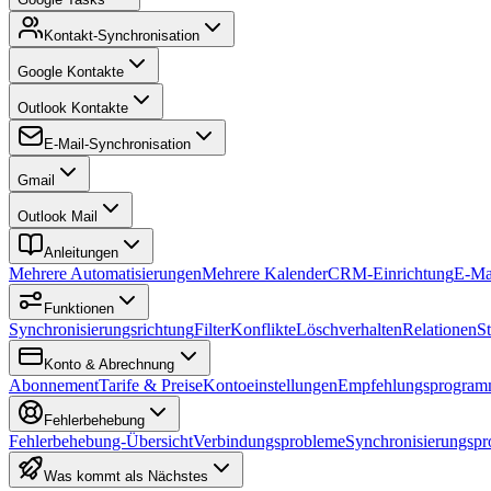
Kontakt-Synchronisation
Google Kontakte
Outlook Kontakte
E-Mail-Synchronisation
Gmail
Outlook Mail
Anleitungen
Mehrere Automatisierungen
Mehrere Kalender
CRM-Einrichtung
E-Ma
Funktionen
Synchronisierungsrichtung
Filter
Konflikte
Löschverhalten
Relationen
S
Konto & Abrechnung
Abonnement
Tarife & Preise
Kontoeinstellungen
Empfehlungsprogra
Fehlerbehebung
Fehlerbehebung-Übersicht
Verbindungsprobleme
Synchronisierungsp
Was kommt als Nächstes