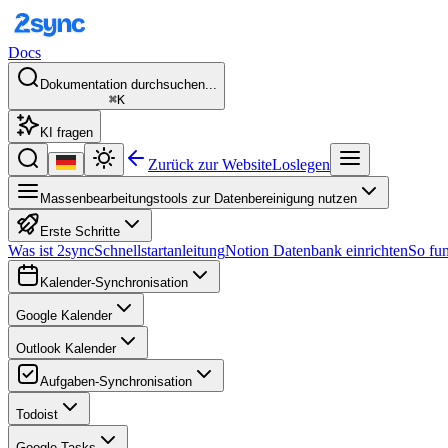
Docs
Dokumentation durchsuchen...
⌘K
KI fragen
Zurück zur Website
Loslegen
Massenbearbeitungstools zur Datenbereinigung nutzen
Erste Schritte
Was ist 2sync
Schnellstartanleitung
Notion Datenbank einrichten
So fun
Kalender-Synchronisation
Google Kalender
Outlook Kalender
Aufgaben-Synchronisation
Todoist
Google Tasks