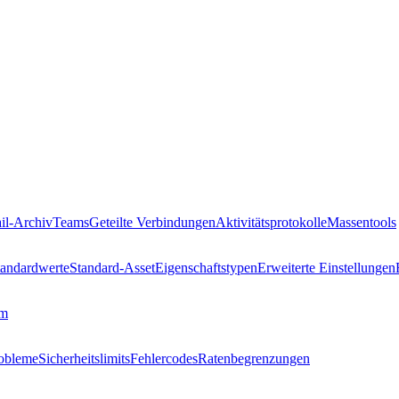
il-Archiv
Teams
Geteilte Verbindungen
Aktivitätsprotokolle
Massentools
tandardwerte
Standard-Asset
Eigenschaftstypen
Erweiterte Einstellungen
mm
robleme
Sicherheitslimits
Fehlercodes
Ratenbegrenzungen