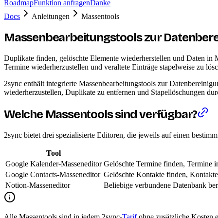
Roadmap
Funktion anfragen
Danke
Docs
Anleitungen
Massentools
Massenbearbeitungstools zur Datenbere
Duplikate finden, gelöschte Elemente wiederherstellen und Daten in
Termine wiederherzustellen und veraltete Einträge stapelweise zu lös
2sync enthält integrierte Massenbearbeitungstools zur Datenbereini
wiederherzustellen, Duplikate zu entfernen und Stapellöschungen dur
Welche Massentools sind verfügbar?
2sync bietet drei spezialisierte Editoren, die jeweils auf einen bestim
Tool
Google Kalender-Masseneditor
Gelöschte Termine finden, Termine i
Google Contacts-Masseneditor
Gelöschte Kontakte finden, Kontakt
Notion-Masseneditor
Beliebige verbundene Datenbank berei
Alle Massentools sind in jedem 2sync-
Tarif
ohne zusätzliche Kosten e