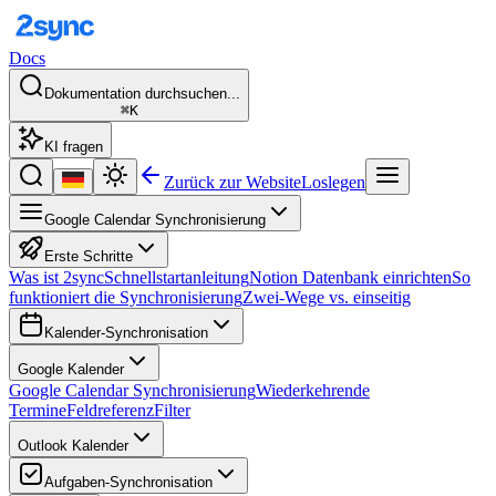
Docs
Dokumentation durchsuchen...
⌘K
KI fragen
Zurück zur Website
Loslegen
Google Calendar Synchronisierung
Erste Schritte
Was ist 2sync
Schnellstartanleitung
Notion Datenbank einrichten
So
funktioniert die Synchronisierung
Zwei-Wege vs. einseitig
Kalender-Synchronisation
Google Kalender
Google Calendar Synchronisierung
Wiederkehrende
Termine
Feldreferenz
Filter
Outlook Kalender
Aufgaben-Synchronisation