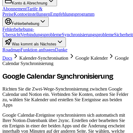
Konto & Abrechnung
Abonnement
Tarife &
Preise
Kontoeinstellungen
Empfehlungsprogramm
Fehlerbehebung
Fehlerbehebung-
Übersicht
Verbindungsprobleme
Synchronisierungsprobleme
Sicherheit
Was kommt als Nächstes
Roadmap
Funktion anfragen
Danke
Docs
Kalender-Synchronisation
Google Kalender
Google
Calendar Synchronisierung
Google Calendar Synchronisierung
Richten Sie die Zwei-Wege-Synchronisierung zwischen Google
Calendar und Notion ein. Verbinden Sie Konten, ordnen Sie Felder
zu, wählen Sie Kalender und erstellen Sie Ereignisse aus beiden
Apps
Google Calendar-Ereignisse synchronisieren sich automatisch mit
Ihrer Notion-Datenbank über 2sync. Erstellen oder bearbeiten Sie
ein Ereignis in einer der beiden Apps und die Änderung erscheint
innerhalb von Minuten auf der anderen Seite. Sie wählen, welche