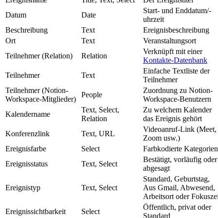
Start- und Enddatum/-
Datum
Date
uhrzeit
Beschreibung
Text
Ereignisbeschreibung
Ort
Text
Veranstaltungsort
Verknüpft mit einer
Teilnehmer (Relation)
Relation
Kontakte-Datenbank
Einfache Textliste der
Teilnehmer
Text
Teilnehmer
Teilnehmer (Notion-
Zuordnung zu Notion-
People
Workspace-Mitglieder)
Workspace-Benutzern
Text, Select,
Zu welchem Kalender
Kalendername
Relation
das Ereignis gehört
Videoanruf-Link (Meet,
Konferenzlink
Text, URL
Zoom usw.)
Ereignisfarbe
Select
Farbkodierte Kategorien
Bestätigt, vorläufig oder
Ereignisstatus
Text, Select
abgesagt
Standard, Geburtstag,
Ereignistyp
Text, Select
Aus Gmail, Abwesend,
Arbeitsort oder Fokuszei
Öffentlich, privat oder
Ereignissichtbarkeit
Select
Standard