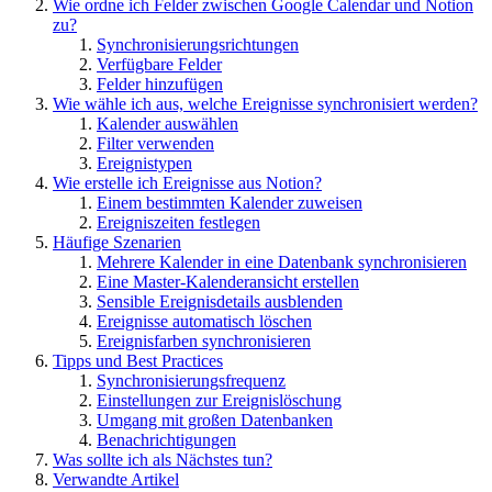
Wie ordne ich Felder zwischen Google Calendar und Notion
zu?
Synchronisierungsrichtungen
Verfügbare Felder
Felder hinzufügen
Wie wähle ich aus, welche Ereignisse synchronisiert werden?
Kalender auswählen
Filter verwenden
Ereignistypen
Wie erstelle ich Ereignisse aus Notion?
Einem bestimmten Kalender zuweisen
Ereigniszeiten festlegen
Häufige Szenarien
Mehrere Kalender in eine Datenbank synchronisieren
Eine Master-Kalenderansicht erstellen
Sensible Ereignisdetails ausblenden
Ereignisse automatisch löschen
Ereignisfarben synchronisieren
Tipps und Best Practices
Synchronisierungsfrequenz
Einstellungen zur Ereignislöschung
Umgang mit großen Datenbanken
Benachrichtigungen
Was sollte ich als Nächstes tun?
Verwandte Artikel