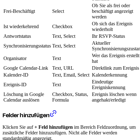
Ob Sie als frei oder
Frei-Beschäftigt
Select
beschäftigt angezeigt
werden
Ob sich das Ereignis
Ist wiederkehrend
Checkbox
wiederholt
Antwortstatus
Text, Select
Ihr RSVP-Status
Aktueller
Synchronisierungsstatus
Text, Select
Synchronisierungszusta
Wer das Ereignis erstellt
Organisator
Text
hat
Google Calendar-Link
Text, URL
Direktlink zum Ereignis
Kalender-ID
Text, Email, Select
Kalenderkennung
Eindeutige
Ereignis-ID
Text
Ereigniskennung
Löschung in Google
Checkbox, Status,
Ereignis löschen wenn
Calendar auslösen
Formula
angehakt/erledigt
Felder hinzufügen
Klicken Sie auf
+ Feld hinzufügen
im Bereich Feldzuordnung, um
zusätzliche Felder hinzuzufügen. Nicht alle Felder werden
standardmäßig angezeigt.