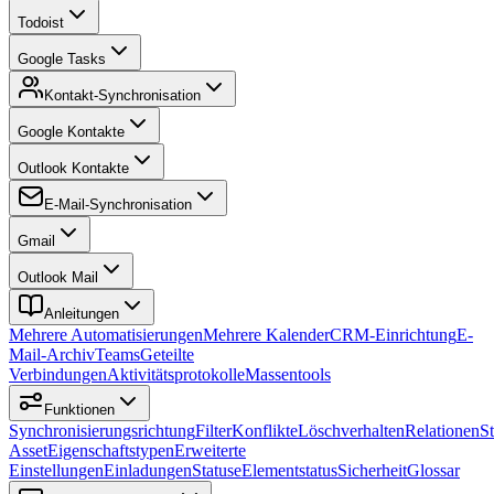
Todoist
Google Tasks
Kontakt-Synchronisation
Google Kontakte
Outlook Kontakte
E-Mail-Synchronisation
Gmail
Outlook Mail
Anleitungen
Mehrere Automatisierungen
Mehrere Kalender
CRM-Einrichtung
E-
Mail-Archiv
Teams
Geteilte
Verbindungen
Aktivitätsprotokolle
Massentools
Funktionen
Synchronisierungsrichtung
Filter
Konflikte
Löschverhalten
Relationen
S
Asset
Eigenschaftstypen
Erweiterte
Einstellungen
Einladungen
Statuse
Elementstatus
Sicherheit
Glossar