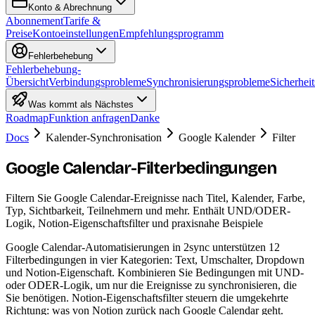
Konto & Abrechnung
Abonnement
Tarife &
Preise
Kontoeinstellungen
Empfehlungsprogramm
Fehlerbehebung
Fehlerbehebung-
Übersicht
Verbindungsprobleme
Synchronisierungsprobleme
Sicherheit
Was kommt als Nächstes
Roadmap
Funktion anfragen
Danke
Docs
Kalender-Synchronisation
Google Kalender
Filter
Google Calendar-Filterbedingungen
Filtern Sie Google Calendar-Ereignisse nach Titel, Kalender, Farbe,
Typ, Sichtbarkeit, Teilnehmern und mehr. Enthält UND/ODER-
Logik, Notion-Eigenschaftsfilter und praxisnahe Beispiele
Google Calendar-Automatisierungen in 2sync unterstützen 12
Filterbedingungen in vier Kategorien: Text, Umschalter, Dropdown
und Notion-Eigenschaft. Kombinieren Sie Bedingungen mit UND-
oder ODER-Logik, um nur die Ereignisse zu synchronisieren, die
Sie benötigen. Notion-Eigenschaftsfilter steuern die umgekehrte
Richtung: was von Notion zurück nach Google Calendar geht.