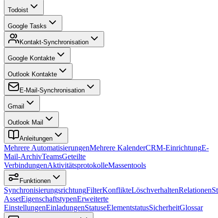
Todoist
Google Tasks
Kontakt-Synchronisation
Google Kontakte
Outlook Kontakte
E-Mail-Synchronisation
Gmail
Outlook Mail
Anleitungen
Mehrere Automatisierungen
Mehrere Kalender
CRM-Einrichtung
E-
Mail-Archiv
Teams
Geteilte
Verbindungen
Aktivitätsprotokolle
Massentools
Funktionen
Synchronisierungsrichtung
Filter
Konflikte
Löschverhalten
Relationen
S
Asset
Eigenschaftstypen
Erweiterte
Einstellungen
Einladungen
Statuse
Elementstatus
Sicherheit
Glossar