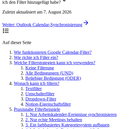
ich den Filter hinzugefügt habe?
Zuletzt aktualisiert am
7. August 2026
Weiter:
Outlook Calendar-Synchronisierung
Auf dieser Seite
Wie funktionieren Google Calendar-Filter?
Wie richte ich Filter ein?
Welche Filterstrategien kann ich verwenden?
Keine Filterung
Alle Bedingungen (UND)
Beliebige Bedingung (ODER)
Wonach kann ich filtern?
Textfilter
Umschalterfilter
Dropdown-Filter
Notion-Eigenschaftsfilter
Praxisnahe Filterbeispiele
1. Nur Arbeitskalender-Ereignisse synchronisieren
2. Nur echte Meetings behalten
3. Ein farbbasiertes Kategoriesystem aufbauen