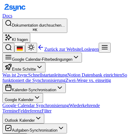
Docs
Dokumentation durchsuchen...
⌘K
KI fragen
Zurück zur Website
Loslegen
Google Calendar-Filterbedingungen
Erste Schritte
Was ist 2sync
Schnellstartanleitung
Notion Datenbank einrichten
So
funktioniert die Synchronisierung
Zwei-Wege vs. einseitig
Kalender-Synchronisation
Google Kalender
Google Calendar Synchronisierung
Wiederkehrende
Termine
Feldreferenz
Filter
Outlook Kalender
Aufgaben-Synchronisation