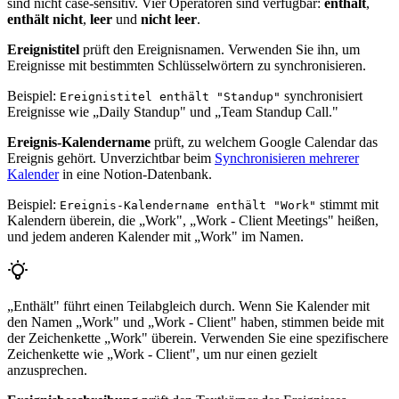
sind nicht case-sensitiv. Vier Operatoren sind verfügbar:
enthält
,
enthält nicht
,
leer
und
nicht leer
.
Ereignistitel
prüft den Ereignisnamen. Verwenden Sie ihn, um
Ereignisse mit bestimmten Schlüsselwörtern zu synchronisieren.
Beispiel:
synchronisiert
Ereignistitel enthält "Standup"
Ereignisse wie „Daily Standup" und „Team Standup Call."
Ereignis-Kalendername
prüft, zu welchem Google Calendar das
Ereignis gehört. Unverzichtbar beim
Synchronisieren mehrerer
Kalender
in eine Notion-Datenbank.
Beispiel:
stimmt mit
Ereignis-Kalendername enthält "Work"
Kalendern überein, die „Work", „Work - Client Meetings" heißen,
und jedem anderen Kalender mit „Work" im Namen.
„Enthält" führt einen Teilabgleich durch. Wenn Sie Kalender mit
den Namen „Work" und „Work - Client" haben, stimmen beide mit
der Zeichenkette „Work" überein. Verwenden Sie eine spezifischere
Zeichenkette wie „Work - Client", um nur einen gezielt
anzusprechen.