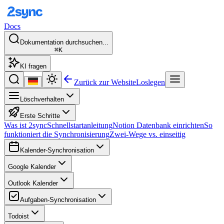
Docs
Dokumentation durchsuchen...
⌘K
KI fragen
Zurück zur Website
Loslegen
Löschverhalten
Erste Schritte
Was ist 2sync
Schnellstartanleitung
Notion Datenbank einrichten
So
funktioniert die Synchronisierung
Zwei-Wege vs. einseitig
Kalender-Synchronisation
Google Kalender
Outlook Kalender
Aufgaben-Synchronisation
Todoist