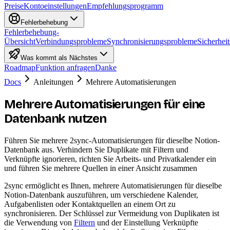
Preise
Kontoeinstellungen
Empfehlungsprogramm
Fehlerbehebung
Fehlerbehebung-
Übersicht
Verbindungsprobleme
Synchronisierungsprobleme
Sicherheit
Was kommt als Nächstes
Roadmap
Funktion anfragen
Danke
Docs
Anleitungen
Mehrere Automatisierungen
Mehrere Automatisierungen für eine
Datenbank nutzen
Führen Sie mehrere 2sync-Automatisierungen für dieselbe Notion-
Datenbank aus. Verhindern Sie Duplikate mit Filtern und
Verknüpfte ignorieren, richten Sie Arbeits- und Privatkalender ein
und führen Sie mehrere Quellen in einer Ansicht zusammen
2sync ermöglicht es Ihnen, mehrere Automatisierungen für dieselbe
Notion-Datenbank auszuführen, um verschiedene Kalender,
Aufgabenlisten oder Kontaktquellen an einem Ort zu
synchronisieren. Der Schlüssel zur Vermeidung von Duplikaten ist
die Verwendung von
Filtern
und der Einstellung Verknüpfte