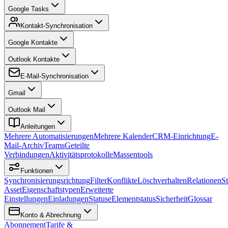
Google Tasks
Kontakt-Synchronisation
Google Kontakte
Outlook Kontakte
E-Mail-Synchronisation
Gmail
Outlook Mail
Anleitungen
Mehrere Automatisierungen
Mehrere Kalender
CRM-Einrichtung
E-
Mail-Archiv
Teams
Geteilte
Verbindungen
Aktivitätsprotokolle
Massentools
Funktionen
Synchronisierungsrichtung
Filter
Konflikte
Löschverhalten
Relationen
S
Asset
Eigenschaftstypen
Erweiterte
Einstellungen
Einladungen
Statuse
Elementstatus
Sicherheit
Glossar
Konto & Abrechnung
Abonnement
Tarife &