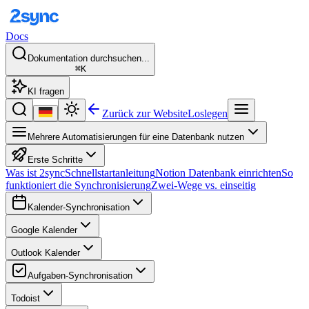
Docs
Dokumentation durchsuchen...
⌘K
KI fragen
Zurück zur Website
Loslegen
Mehrere Automatisierungen für eine Datenbank nutzen
Erste Schritte
Was ist 2sync
Schnellstartanleitung
Notion Datenbank einrichten
So
funktioniert die Synchronisierung
Zwei-Wege vs. einseitig
Kalender-Synchronisation
Google Kalender
Outlook Kalender
Aufgaben-Synchronisation
Todoist