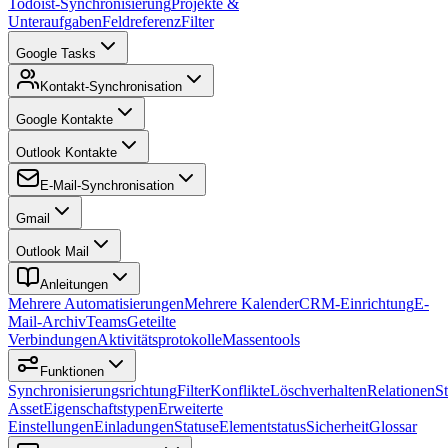
Todoist-Synchronisierung
Projekte &
Unteraufgaben
Feldreferenz
Filter
Google Tasks
Kontakt-Synchronisation
Google Kontakte
Outlook Kontakte
E-Mail-Synchronisation
Gmail
Outlook Mail
Anleitungen
Mehrere Automatisierungen
Mehrere Kalender
CRM-Einrichtung
E-
Mail-Archiv
Teams
Geteilte
Verbindungen
Aktivitätsprotokolle
Massentools
Funktionen
Synchronisierungsrichtung
Filter
Konflikte
Löschverhalten
Relationen
S
Asset
Eigenschaftstypen
Erweiterte
Einstellungen
Einladungen
Statuse
Elementstatus
Sicherheit
Glossar