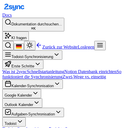
Docs
Dokumentation durchsuchen...
⌘K
KI fragen
Zurück zur Website
Loslegen
Todoist-Synchronisierung
Erste Schritte
Was ist 2sync
Schnellstartanleitung
Notion Datenbank einrichten
So
funktioniert die Synchronisierung
Zwei-Wege vs. einseitig
Kalender-Synchronisation
Google Kalender
Outlook Kalender
Aufgaben-Synchronisation
Todoist