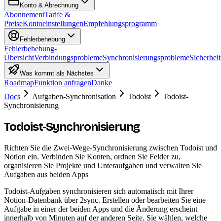
Konto & Abrechnung
Abonnement
Tarife &
Preise
Kontoeinstellungen
Empfehlungsprogramm
Fehlerbehebung
Fehlerbehebung-
Übersicht
Verbindungsprobleme
Synchronisierungsprobleme
Sicherheit
Was kommt als Nächstes
Roadmap
Funktion anfragen
Danke
Docs
Aufgaben-Synchronisation
Todoist
Todoist-
Synchronisierung
Todoist-Synchronisierung
Richten Sie die Zwei-Wege-Synchronisierung zwischen Todoist und
Notion ein. Verbinden Sie Konten, ordnen Sie Felder zu,
organisieren Sie Projekte und Unteraufgaben und verwalten Sie
Aufgaben aus beiden Apps
Todoist-Aufgaben synchronisieren sich automatisch mit Ihrer
Notion-Datenbank über 2sync. Erstellen oder bearbeiten Sie eine
Aufgabe in einer der beiden Apps und die Änderung erscheint
innerhalb von Minuten auf der anderen Seite. Sie wählen, welche