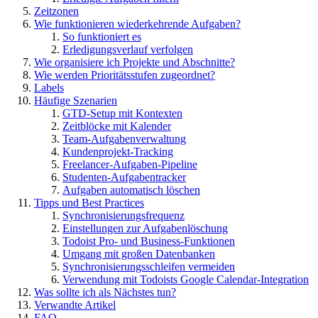
Zeitzonen
Wie funktionieren wiederkehrende Aufgaben?
So funktioniert es
Erledigungsverlauf verfolgen
Wie organisiere ich Projekte und Abschnitte?
Wie werden Prioritätsstufen zugeordnet?
Labels
Häufige Szenarien
GTD-Setup mit Kontexten
Zeitblöcke mit Kalender
Team-Aufgabenverwaltung
Kundenprojekt-Tracking
Freelancer-Aufgaben-Pipeline
Studenten-Aufgabentracker
Aufgaben automatisch löschen
Tipps und Best Practices
Synchronisierungsfrequenz
Einstellungen zur Aufgabenlöschung
Todoist Pro- und Business-Funktionen
Umgang mit großen Datenbanken
Synchronisierungsschleifen vermeiden
Verwendung mit Todoists Google Calendar-Integration
Was sollte ich als Nächstes tun?
Verwandte Artikel
FAQ