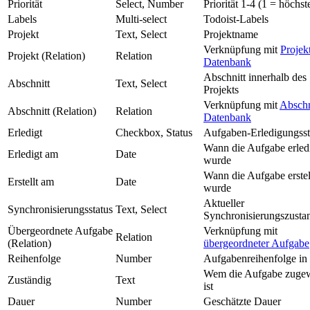
Priorität
Select, Number
Priorität 1-4 (1 = höchst
Labels
Multi-select
Todoist-Labels
Projekt
Text, Select
Projektname
Verknüpfung mit
Projek
Projekt (Relation)
Relation
Datenbank
Abschnitt innerhalb des
Abschnitt
Text, Select
Projekts
Verknüpfung mit
Abschn
Abschnitt (Relation)
Relation
Datenbank
Erledigt
Checkbox, Status
Aufgaben-Erledigungsst
Wann die Aufgabe erled
Erledigt am
Date
wurde
Wann die Aufgabe erstel
Erstellt am
Date
wurde
Aktueller
Synchronisierungsstatus
Text, Select
Synchronisierungszusta
Übergeordnete Aufgabe
Verknüpfung mit
Relation
(Relation)
übergeordneter Aufgabe
Reihenfolge
Number
Aufgabenreihenfolge in
Wem die Aufgabe zuge
Zuständig
Text
ist
Dauer
Number
Geschätzte Dauer