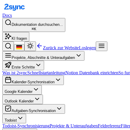
Docs
Dokumentation durchsuchen...
⌘K
KI fragen
Zurück zur Website
Loslegen
Projekte, Abschnitte & Unteraufgaben
Erste Schritte
Was ist 2sync
Schnellstartanleitung
Notion Datenbank einrichten
So fun
Kalender-Synchronisation
Google Kalender
Outlook Kalender
Aufgaben-Synchronisation
Todoist
Todoist-Synchronisierung
Projekte & Unteraufgaben
Feldreferenz
Filte