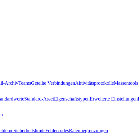
il-Archiv
Teams
Geteilte Verbindungen
Aktivitätsprotokolle
Massentools
tandardwerte
Standard-Asset
Eigenschaftstypen
Erweiterte Einstellungen
mm
robleme
Sicherheitslimits
Fehlercodes
Ratenbegrenzungen