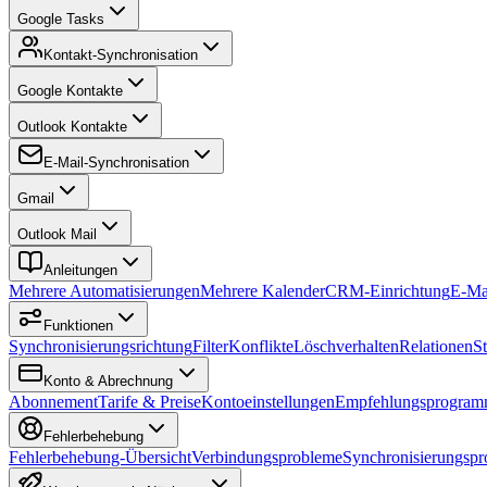
Google Tasks
Kontakt-Synchronisation
Google Kontakte
Outlook Kontakte
E-Mail-Synchronisation
Gmail
Outlook Mail
Anleitungen
Mehrere Automatisierungen
Mehrere Kalender
CRM-Einrichtung
E-Ma
Funktionen
Synchronisierungsrichtung
Filter
Konflikte
Löschverhalten
Relationen
S
Konto & Abrechnung
Abonnement
Tarife & Preise
Kontoeinstellungen
Empfehlungsprogra
Fehlerbehebung
Fehlerbehebung-Übersicht
Verbindungsprobleme
Synchronisierungsp