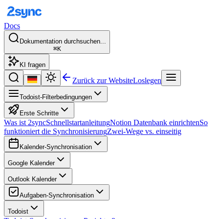
Docs
Dokumentation durchsuchen...
⌘K
KI fragen
Zurück zur Website
Loslegen
Todoist-Filterbedingungen
Erste Schritte
Was ist 2sync
Schnellstartanleitung
Notion Datenbank einrichten
So
funktioniert die Synchronisierung
Zwei-Wege vs. einseitig
Kalender-Synchronisation
Google Kalender
Outlook Kalender
Aufgaben-Synchronisation
Todoist