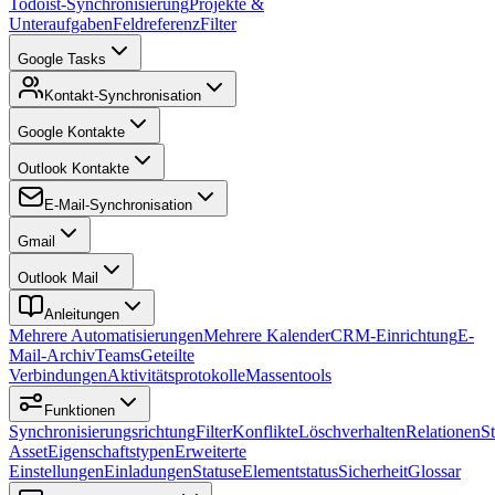
Todoist-Synchronisierung
Projekte &
Unteraufgaben
Feldreferenz
Filter
Google Tasks
Kontakt-Synchronisation
Google Kontakte
Outlook Kontakte
E-Mail-Synchronisation
Gmail
Outlook Mail
Anleitungen
Mehrere Automatisierungen
Mehrere Kalender
CRM-Einrichtung
E-
Mail-Archiv
Teams
Geteilte
Verbindungen
Aktivitätsprotokolle
Massentools
Funktionen
Synchronisierungsrichtung
Filter
Konflikte
Löschverhalten
Relationen
S
Asset
Eigenschaftstypen
Erweiterte
Einstellungen
Einladungen
Statuse
Elementstatus
Sicherheit
Glossar