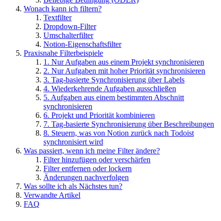
Wonach kann ich filtern?
Textfilter
Dropdown-Filter
Umschalterfilter
Notion-Eigenschaftsfilter
Praxisnahe Filterbeispiele
1. Nur Aufgaben aus einem Projekt synchronisieren
2. Nur Aufgaben mit hoher Priorität synchronisieren
3. Tag-basierte Synchronisierung über Labels
4. Wiederkehrende Aufgaben ausschließen
5. Aufgaben aus einem bestimmten Abschnitt
synchronisieren
6. Projekt und Priorität kombinieren
7. Tag-basierte Synchronisierung über Beschreibungen
8. Steuern, was von Notion zurück nach Todoist
synchronisiert wird
Was passiert, wenn ich meine Filter ändere?
Filter hinzufügen oder verschärfen
Filter entfernen oder lockern
Änderungen nachverfolgen
Was sollte ich als Nächstes tun?
Verwandte Artikel
FAQ