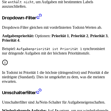
Sie
, um Aufgaben mit bestimmten Labels
enthält nicht
auszuschließen.
Dropdown-Filter
Dropdown-Filter gleichen mit vordefinierten Todoist-Werten ab.
Aufgabenpriorität:
Optionen:
Priorität 1
,
Priorität 2
,
Priorität 3
,
Priorität 4
.
Beispiel:
synchronisiert
Aufgabenpriorität ist Priorität 1
nur dringende Aufgaben mit der höchsten Prioritätsstufe.
In Todoist ist Priorität 1 die höchste (dringend/rot) und Priorität 4 die
niedrigste (Standard). Dies ist umgekehrt zu dem, was die meisten
erwarten.
Umschalterfilter
Umschalterfilter sind Ja/Nein-Schalter für Aufgabeneigenschaften.
Wiederkehrende Aufgabe:
Auf
Ja
setzen, um nur wiederkehrende