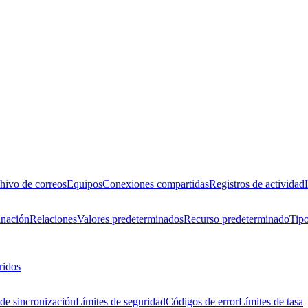
hivo de correos
Equipos
Conexiones compartidas
Registros de actividad
inación
Relaciones
Valores predeterminados
Recurso predeterminado
Tipo
ridos
de sincronización
Límites de seguridad
Códigos de error
Límites de tasa