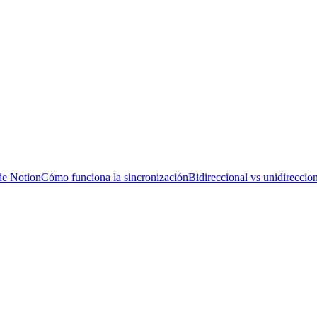
de Notion
Cómo funciona la sincronización
Bidireccional vs unidireccio