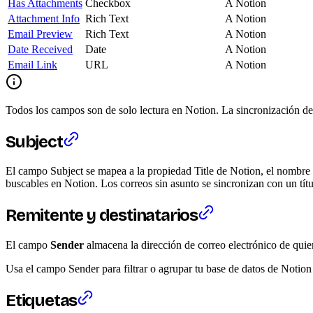
Has Attachments
Checkbox
A Notion
Attachment Info
Rich Text
A Notion
Email Preview
Rich Text
A Notion
Date Received
Date
A Notion
Email Link
URL
A Notion
Todos los campos son de solo lectura en Notion. La sincronización de
Subject
El campo Subject se mapea a la propiedad Title de Notion, el nombre p
buscables en Notion. Los correos sin asunto se sincronizan con un títu
Remitente y destinatarios
El campo
Sender
almacena la dirección de correo electrónico de qui
Usa el campo Sender para filtrar o agrupar tu base de datos de Notio
Etiquetas