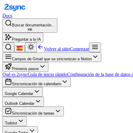
Docs
Buscar documentación...
⌘K
Preguntar a la IA
Volver al sitio
Comenzar
Campos de Gmail que se sincronizan a Notion
Primeros pasos
Qué es 2sync
Guía de inicio rápido
Configuración de la base de datos 
Sincronización de calendario
Google Calendar
Outlook Calendar
Sincronización de tareas
Todoist
Google Tasks