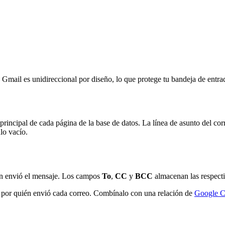
 Gmail es unidireccional por diseño, lo que protege tu bandeja de entr
rincipal de cada página de la base de datos. La línea de asunto del cor
lo vacío.
en envió el mensaje. Los campos
To
,
CC
y
BCC
almacenan las respecti
n por quién envió cada correo. Combínalo con una relación de
Google C