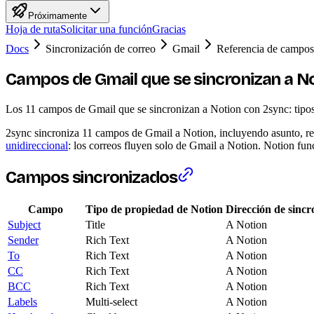
Próximamente
Hoja de ruta
Solicitar una función
Gracias
Docs
Sincronización de correo
Gmail
Referencia de campos
Campos de Gmail que se sincronizan a N
Los 11 campos de Gmail que se sincronizan a Notion con 2sync: tipos d
2sync sincroniza 11 campos de Gmail a Notion, incluyendo asunto, remi
unidireccional
: los correos fluyen solo de Gmail a Notion. Notion fu
Campos sincronizados
Campo
Tipo de propiedad de Notion
Dirección de sincr
Subject
Title
A Notion
Sender
Rich Text
A Notion
To
Rich Text
A Notion
CC
Rich Text
A Notion
BCC
Rich Text
A Notion
Labels
Multi-select
A Notion