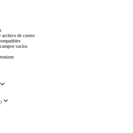
n
e archivo de correo
compatibles
n campos vacíos
cronizan
s?