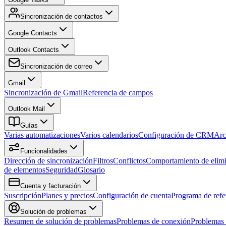
Sincronización de contactos
Google Contacts
Outlook Contacts
Sincronización de correo
Gmail
Sincronización de Gmail
Referencia de campos
Outlook Mail
Guías
Varias automatizaciones
Varios calendarios
Configuración de CRM
Arc
Funcionalidades
Dirección de sincronización
Filtros
Conflictos
Comportamiento de elim
de elementos
Seguridad
Glosario
Cuenta y facturación
Suscripción
Planes y precios
Configuración de cuenta
Programa de refe
Solución de problemas
Resumen de solución de problemas
Problemas de conexión
Problemas 