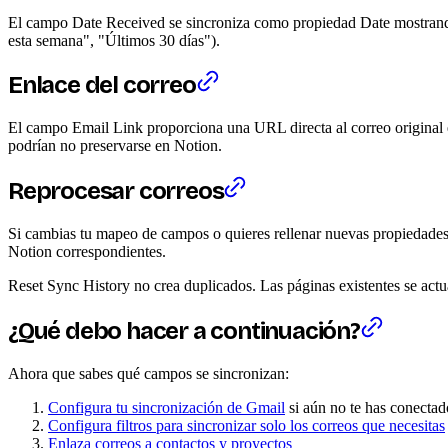
El campo Date Received se sincroniza como propiedad Date mostrando c
esta semana", "Últimos 30 días").
Enlace del correo
El campo Email Link proporciona una URL directa al correo original e
podrían no preservarse en Notion.
Reprocesar correos
Si cambias tu mapeo de campos o quieres rellenar nuevas propiedades
Notion correspondientes.
Reset Sync History no crea duplicados. Las páginas existentes se act
¿Qué debo hacer a continuación?
Ahora que sabes qué campos se sincronizan:
Configura tu sincronización de Gmail
si aún no te has conectad
Configura filtros para sincronizar solo los correos que necesitas
Enlaza correos a contactos y proyectos