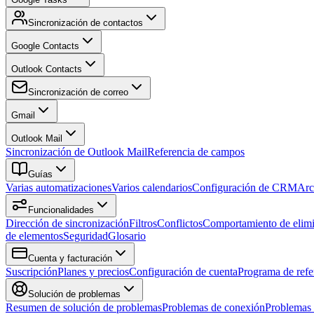
Sincronización de contactos
Google Contacts
Outlook Contacts
Sincronización de correo
Gmail
Outlook Mail
Sincronización de Outlook Mail
Referencia de campos
Guías
Varias automatizaciones
Varios calendarios
Configuración de CRM
Arc
Funcionalidades
Dirección de sincronización
Filtros
Conflictos
Comportamiento de elim
de elementos
Seguridad
Glosario
Cuenta y facturación
Suscripción
Planes y precios
Configuración de cuenta
Programa de refe
Solución de problemas
Resumen de solución de problemas
Problemas de conexión
Problemas 