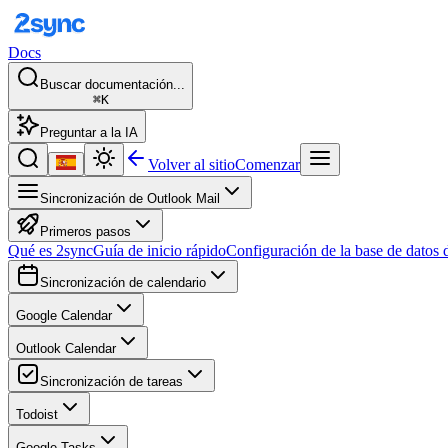
Docs
Buscar documentación...
⌘K
Preguntar a la IA
Volver al sitio
Comenzar
Sincronización de Outlook Mail
Primeros pasos
Qué es 2sync
Guía de inicio rápido
Configuración de la base de datos 
Sincronización de calendario
Google Calendar
Outlook Calendar
Sincronización de tareas
Todoist
Google Tasks