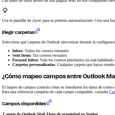
Las bases de datos dentro de una página Wiki no son compatibles debi
Usa la plantilla de 2sync para tu primera automatización. Crea una ba
Elegir carpetas
Selecciona qué carpetas de Outlook sincronizar durante la configuraci
Inbox
: Todos los correos entrantes
Sent Items
: Tus correos enviados
Focused Inbox
: Solo los correos prioritarios (si está habilitad
Carpetas personalizadas
: Cualquier carpeta que hayas cread
¿Cómo mapeo campos entre Outlook Mail
El mapeo de campos controla cómo se transfieren los datos de correo
Para una referencia completa de cada campo compatible, consulta
Cam
Campos disponibles
Campo de Outlook Mail
Tipos de propiedad en Notion