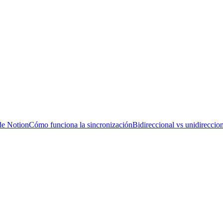
de Notion
Cómo funciona la sincronización
Bidireccional vs unidireccio