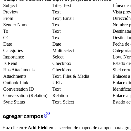
Subject
Title, Text
Línea de 
Preview
Text
Vista prev
From
Text, Email
Dirección
Sender Name
Text
Nombre pa
To
Text
Destinata
CC
Text
Destinata
Date
Date
Fecha de 
Categories
Multi-select
Categoría
Importance
Select
Low, Nor
Is Read
Checkbox
Estado de
Has Attachments
Checkbox
Si el corr
Attachments
Text, Files & Media
Enlaces a
Outlook Link
URL
Enlace dir
Conversation ID
Text
Identifica
Conversation (Relation)
Relation
Enlace a 
Sync Status
Text, Select
Estado ac
Agregar campos
Haz clic en
+ Add Field
en la sección de mapeo de campos para agreg