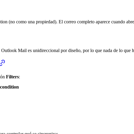
tion (no como una propiedad). El correo completo aparece cuando abres
 Outlook Mail es unidireccional por diseño, por lo que nada de lo que 
ción
Filters
:
condition
ra controlar qué se sincroniza: