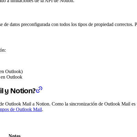
do a limitaciones de la API de Notion.
se de datos preconfigurada con todos los tipos de propiedad correctos. 
ón:
o en Outlook)
o en Outlook
 y Notion?
 de Outlook Mail a Notion. Como la sincronización de Outlook Mail es 
pos de Outlook Mail
.
Notas