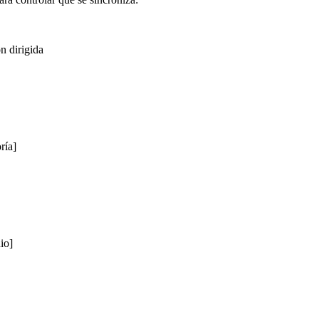
n dirigida
ría]
io]