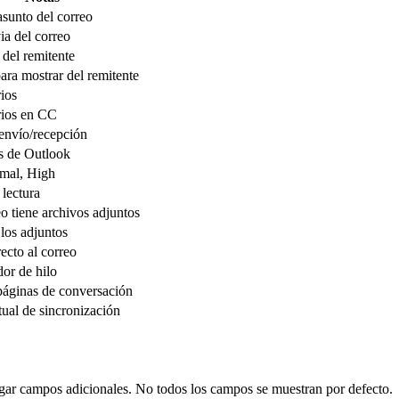
asunto del correo
ia del correo
 del remitente
ra mostrar del remitente
rios
rios en CC
envío/recepción
s de Outlook
mal, High
 lectura
eo tiene archivos adjuntos
 los adjuntos
ecto al correo
dor de hilo
páginas de conversación
tual de sincronización
ar campos adicionales. No todos los campos se muestran por defecto.