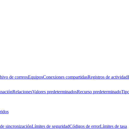
hivo de correos
Equipos
Conexiones compartidas
Registros de actividad
inación
Relaciones
Valores predeterminados
Recurso predeterminado
Tipo
ridos
de sincronización
Límites de seguridad
Códigos de error
Límites de tasa