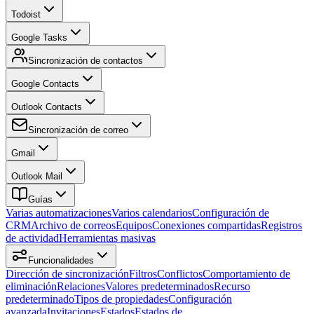
Todoist
Google Tasks
Sincronización de contactos
Google Contacts
Outlook Contacts
Sincronización de correo
Gmail
Outlook Mail
Guías
Varias automatizaciones
Varios calendarios
Configuración de
CRM
Archivo de correos
Equipos
Conexiones compartidas
Registros
de actividad
Herramientas masivas
Funcionalidades
Dirección de sincronización
Filtros
Conflictos
Comportamiento de
eliminación
Relaciones
Valores predeterminados
Recurso
predeterminado
Tipos de propiedades
Configuración
avanzada
Invitaciones
Estados
Estados de