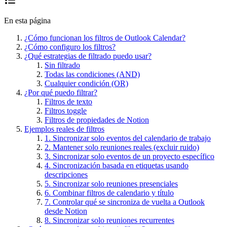
En esta página
¿Cómo funcionan los filtros de Outlook Calendar?
¿Cómo configuro los filtros?
¿Qué estrategias de filtrado puedo usar?
Sin filtrado
Todas las condiciones (AND)
Cualquier condición (OR)
¿Por qué puedo filtrar?
Filtros de texto
Filtros toggle
Filtros de propiedades de Notion
Ejemplos reales de filtros
1. Sincronizar solo eventos del calendario de trabajo
2. Mantener solo reuniones reales (excluir ruido)
3. Sincronizar solo eventos de un proyecto específico
4. Sincronización basada en etiquetas usando
descripciones
5. Sincronizar solo reuniones presenciales
6. Combinar filtros de calendario y título
7. Controlar qué se sincroniza de vuelta a Outlook
desde Notion
8. Sincronizar solo reuniones recurrentes