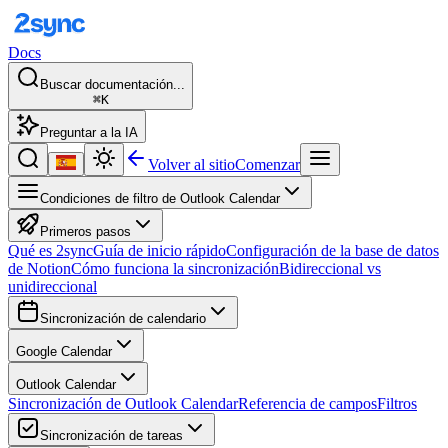
Docs
Buscar documentación...
⌘K
Preguntar a la IA
Volver al sitio
Comenzar
Condiciones de filtro de Outlook Calendar
Primeros pasos
Qué es 2sync
Guía de inicio rápido
Configuración de la base de datos
de Notion
Cómo funciona la sincronización
Bidireccional vs
unidireccional
Sincronización de calendario
Google Calendar
Outlook Calendar
Sincronización de Outlook Calendar
Referencia de campos
Filtros
Sincronización de tareas