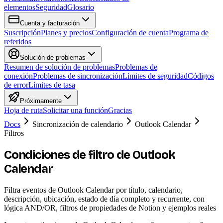
elementos
Seguridad
Glosario
Cuenta y facturación
Suscripción
Planes y precios
Configuración de cuenta
Programa de
referidos
Solución de problemas
Resumen de solución de problemas
Problemas de
conexión
Problemas de sincronización
Límites de seguridad
Códigos
de error
Límites de tasa
Próximamente
Hoja de ruta
Solicitar una función
Gracias
Docs
Sincronización de calendario
Outlook Calendar
Filtros
Condiciones de filtro de Outlook
Calendar
Filtra eventos de Outlook Calendar por título, calendario,
descripción, ubicación, estado de día completo y recurrente, con
lógica AND/OR, filtros de propiedades de Notion y ejemplos reales