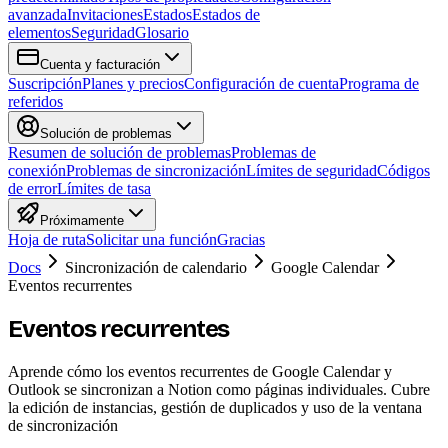
avanzada
Invitaciones
Estados
Estados de
elementos
Seguridad
Glosario
Cuenta y facturación
Suscripción
Planes y precios
Configuración de cuenta
Programa de
referidos
Solución de problemas
Resumen de solución de problemas
Problemas de
conexión
Problemas de sincronización
Límites de seguridad
Códigos
de error
Límites de tasa
Próximamente
Hoja de ruta
Solicitar una función
Gracias
Docs
Sincronización de calendario
Google Calendar
Eventos recurrentes
Eventos recurrentes
Aprende cómo los eventos recurrentes de Google Calendar y
Outlook se sincronizan a Notion como páginas individuales. Cubre
la edición de instancias, gestión de duplicados y uso de la ventana
de sincronización