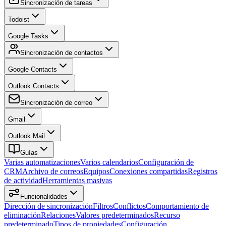
Sincronización de tareas
Todoist
Google Tasks
Sincronización de contactos
Google Contacts
Outlook Contacts
Sincronización de correo
Gmail
Outlook Mail
Guías
Varias automatizaciones
Varios calendarios
Configuración de
CRM
Archivo de correos
Equipos
Conexiones compartidas
Registros
de actividad
Herramientas masivas
Funcionalidades
Dirección de sincronización
Filtros
Conflictos
Comportamiento de
eliminación
Relaciones
Valores predeterminados
Recurso
predeterminado
Tipos de propiedades
Configuración