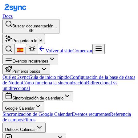
Docs
Buscar documentación...
⌘K
Preguntar a la IA
Volver al sitio
Comenzar
Eventos recurrentes
Primeros pasos
Qué es 2sync
Guía de inicio rápido
Configuración de la base de datos
de Notion
Cómo funciona la sincronización
Bidireccional vs
unidireccional
Sincronización de calendario
Google Calendar
Sincronización de Google Calendar
Eventos recurrentes
Referencia
de campos
Filtros
Outlook Calendar