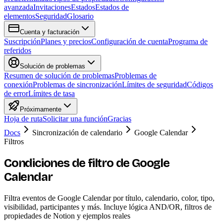
avanzada
Invitaciones
Estados
Estados de
elementos
Seguridad
Glosario
Cuenta y facturación
Suscripción
Planes y precios
Configuración de cuenta
Programa de
referidos
Solución de problemas
Resumen de solución de problemas
Problemas de
conexión
Problemas de sincronización
Límites de seguridad
Códigos
de error
Límites de tasa
Próximamente
Hoja de ruta
Solicitar una función
Gracias
Docs
Sincronización de calendario
Google Calendar
Filtros
Condiciones de filtro de Google
Calendar
Filtra eventos de Google Calendar por título, calendario, color, tipo,
visibilidad, participantes y más. Incluye lógica AND/OR, filtros de
propiedades de Notion y ejemplos reales