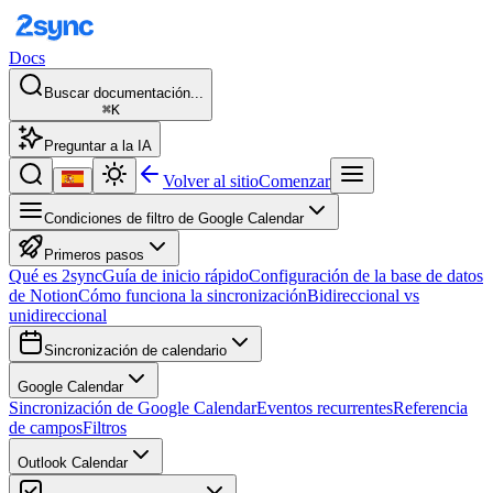
Docs
Buscar documentación...
⌘K
Preguntar a la IA
Volver al sitio
Comenzar
Condiciones de filtro de Google Calendar
Primeros pasos
Qué es 2sync
Guía de inicio rápido
Configuración de la base de datos
de Notion
Cómo funciona la sincronización
Bidireccional vs
unidireccional
Sincronización de calendario
Google Calendar
Sincronización de Google Calendar
Eventos recurrentes
Referencia
de campos
Filtros
Outlook Calendar