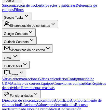
Todoist
Sincronización de Todoist
Proyectos y subtareas
Referencia de
campos
Filtros
Google Tasks
Sincronización de contactos
Google Contacts
Outlook Contacts
Sincronización de correo
Gmail
Outlook Mail
Guías
Varias automatizaciones
Varios calendarios
Configuración de
CRM
Archivo de correos
Equipos
Conexiones compartidas
Registros
de actividad
Herramientas masivas
Funcionalidades
Dirección de sincronización
Filtros
Conflictos
Comportamiento de
eliminación
Relaciones
Valores predeterminados
Recurso
predeterminado
Tipos de propiedades
Configuración