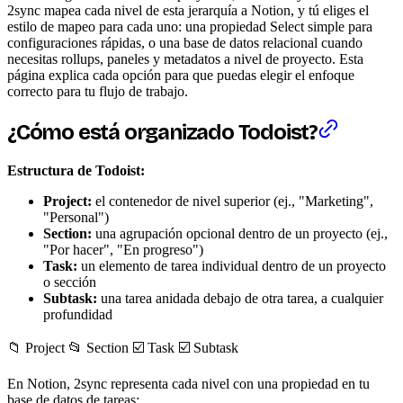
2sync mapea cada nivel de esta jerarquía a Notion, y tú eliges el
estilo de mapeo para cada uno: una propiedad Select simple para
configuraciones rápidas, o una base de datos relacional cuando
necesitas rollups, paneles y metadatos a nivel de proyecto. Esta
página explica cada opción para que puedas elegir el enfoque
correcto para tu flujo de trabajo.
¿Cómo está organizado Todoist?
Estructura de Todoist:
Project:
el contenedor de nivel superior (ej., "Marketing",
"Personal")
Section:
una agrupación opcional dentro de un proyecto (ej.,
"Por hacer", "En progreso")
Task:
un elemento de tarea individual dentro de un proyecto
o sección
Subtask:
una tarea anidada debajo de otra tarea, a cualquier
profundidad
📁 Project 📂 Section ☑️ Task ☑️ Subtask
En Notion, 2sync representa cada nivel con una propiedad en tu
base de datos de tareas: