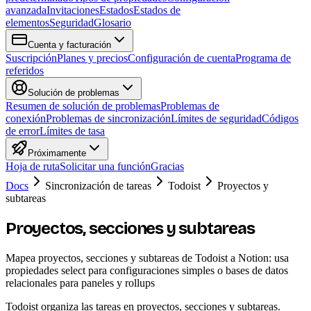
avanzada
Invitaciones
Estados
Estados de
elementos
Seguridad
Glosario
Cuenta y facturación
Suscripción
Planes y precios
Configuración de cuenta
Programa de
referidos
Solución de problemas
Resumen de solución de problemas
Problemas de
conexión
Problemas de sincronización
Límites de seguridad
Códigos
de error
Límites de tasa
Próximamente
Hoja de ruta
Solicitar una función
Gracias
Docs
Sincronización de tareas
Todoist
Proyectos y
subtareas
Proyectos, secciones y subtareas
Mapea proyectos, secciones y subtareas de Todoist a Notion: usa
propiedades select para configuraciones simples o bases de datos
relacionales para paneles y rollups
Todoist organiza las tareas en proyectos, secciones y subtareas.