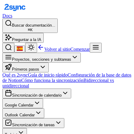
Docs
Buscar documentación...
⌘K
Preguntar a la IA
Volver al sitio
Comenzar
Proyectos, secciones y subtareas
Primeros pasos
Qué es 2sync
Guía de inicio rápido
Configuración de la base de datos
de Notion
Cómo funciona la sincronización
Bidireccional vs
unidireccional
Sincronización de calendario
Google Calendar
Outlook Calendar
Sincronización de tareas