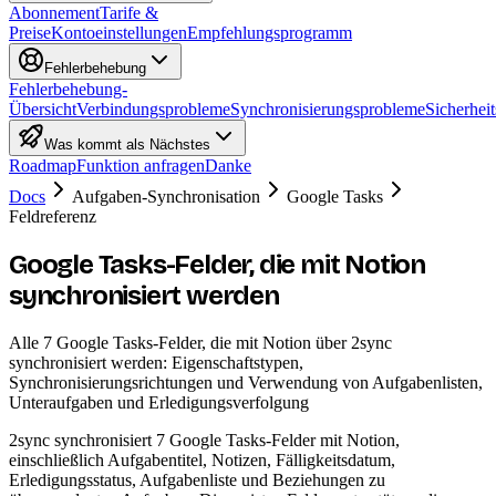
Abonnement
Tarife &
Preise
Kontoeinstellungen
Empfehlungsprogramm
Fehlerbehebung
Fehlerbehebung-
Übersicht
Verbindungsprobleme
Synchronisierungsprobleme
Sicherheit
Was kommt als Nächstes
Roadmap
Funktion anfragen
Danke
Docs
Aufgaben-Synchronisation
Google Tasks
Feldreferenz
Google Tasks-Felder, die mit Notion
synchronisiert werden
Alle 7 Google Tasks-Felder, die mit Notion über 2sync
synchronisiert werden: Eigenschaftstypen,
Synchronisierungsrichtungen und Verwendung von Aufgabenlisten,
Unteraufgaben und Erledigungsverfolgung
2sync synchronisiert 7 Google Tasks-Felder mit Notion,
einschließlich Aufgabentitel, Notizen, Fälligkeitsdatum,
Erledigungsstatus, Aufgabenliste und Beziehungen zu