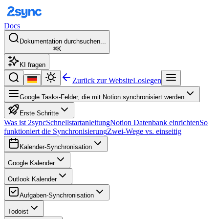
Docs
Dokumentation durchsuchen...
⌘K
KI fragen
Zurück zur Website
Loslegen
Google Tasks-Felder, die mit Notion synchronisiert werden
Erste Schritte
Was ist 2sync
Schnellstartanleitung
Notion Datenbank einrichten
So
funktioniert die Synchronisierung
Zwei-Wege vs. einseitig
Kalender-Synchronisation
Google Kalender
Outlook Kalender
Aufgaben-Synchronisation
Todoist