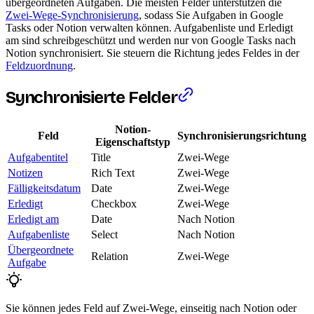
übergeordneten Aufgaben. Die meisten Felder unterstützen die
Zwei-Wege-Synchronisierung
, sodass Sie Aufgaben in Google
Tasks oder Notion verwalten können. Aufgabenliste und Erledigt
am sind schreibgeschützt und werden nur von Google Tasks nach
Notion synchronisiert. Sie steuern die Richtung jedes Feldes in der
Feldzuordnung
.
Synchronisierte Felder
Notion-
Feld
Synchronisierungsrichtung
Eigenschaftstyp
Aufgabentitel
Title
Zwei-Wege
Notizen
Rich Text
Zwei-Wege
Fälligkeitsdatum
Date
Zwei-Wege
Erledigt
Checkbox
Zwei-Wege
Erledigt am
Date
Nach Notion
Aufgabenliste
Select
Nach Notion
Übergeordnete
Relation
Zwei-Wege
Aufgabe
Sie können jedes Feld auf Zwei-Wege, einseitig nach Notion oder