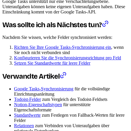
Google Tasks unterstützt nur eine Verschachtelungsebene.
Unteraufgaben können keine eigenen Unteraufgaben haben. Diese
Einschränkung kommt von der Google Tasks-API.
Was sollte ich als Nächstes tun?
Nachdem Sie wissen, welche Felder synchronisiert werden:
Richten Sie Ihre Google Tasks-Synchronisierung ein
, wenn
Sie noch nicht verbunden sind
Konfigurieren Sie die Synchronisierungsrichtung pro Feld
Setzen Sie Standardwerte für leere Felder
Verwandte Artikel
Google Tasks-Synchronisierung
für die vollständige
Einrichtungsanleitung
Todoist-Felder
zum Vergleich des Todoist-Feldsets
Notion-Eigenschaftstypen
für unterstützte
Eigenschaftsformate
Standardwerte
zum Festlegen von Fallback-Werten für leere
Felder
Relationen
zum Verbinden von Unteraufgaben über
relationale Datenbanken